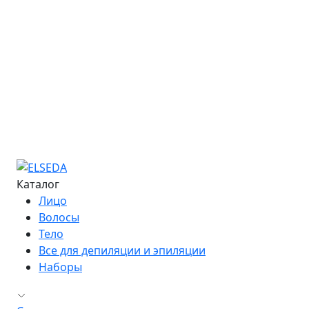
Онлайн-курсы
Расписание семинаров
Курс «Мастер депиляции»
Курс «Повышение квалификации»
Курс «Технолог - преподаватель»
Информация об обучении
Большая Энциклопедия Депиляции
Журнал "Бьюти-Гид"
Сведения об образовательной организации
Контакты
Каталог
Лицо
Волосы
Тело
Все для депиляции и эпиляции
Наборы