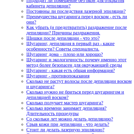
Подходит ли помещение без окон для открытия
кабинета депиляции?
Постоянны ли последствия лазерной эпиляции?
Преимущества шугаринга перед воском - есть ли
они?
Как убрать (и предотвратить) раздражение после
депиляции? Причины раздражения.
Шишки после депиляции - что это?
Шугаринг, депиляция в первый раз - какие
особенности? Советы специалиста.
Шугаринг дома – плохо или хорошо?
Шугаринг и экологичность: почему именно этот
метод более безопасен для окружающей среды
Шугаринг - какая есть общая информация?
Шугаринг - противопоказания
Сколько не растут волосы после депиляции воском
и шугаринга?
Сколько нужно не бриться перед шугарингом и
депиляцией воском?
Сколько получает мастер шугаринга?
Сколько времени занимает депиляция?
Длительность процедуры
Со скольки лет можно делать депиляцию?
Срыв кожи при депиляции - что делать?
Стоит ли делать лазерную эпиляцию?