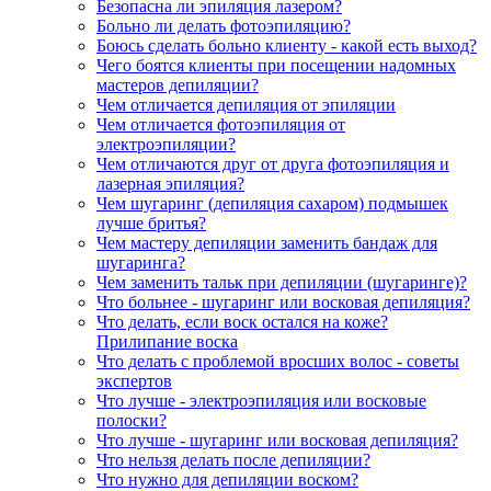
Безопасна ли эпиляция лазером?
Больно ли делать фотоэпиляцию?
Боюсь сделать больно клиенту - какой есть выход?
Чего боятся клиенты при посещении надомных
мастеров депиляции?
Чем отличается депиляция от эпиляции
Чем отличается фотоэпиляция от
электроэпиляции?
Чем отличаются друг от друга фотоэпиляция и
лазерная эпиляция?
Чем шугаринг (депиляция сахаром) подмышек
лучше бритья?
Чем мастеру депиляции заменить бандаж для
шугаринга?
Чем заменить тальк при депиляции (шугаринге)?
Что больнее - шугаринг или восковая депиляция?
Что делать, если воск остался на коже?
Прилипание воска
Что делать с проблемой вросших волос - советы
экспертов
Что лучше - электроэпиляция или восковые
полоски?
Что лучше - шугаринг или восковая депиляция?
Что нельзя делать после депиляции?
Что нужно для депиляции воском?