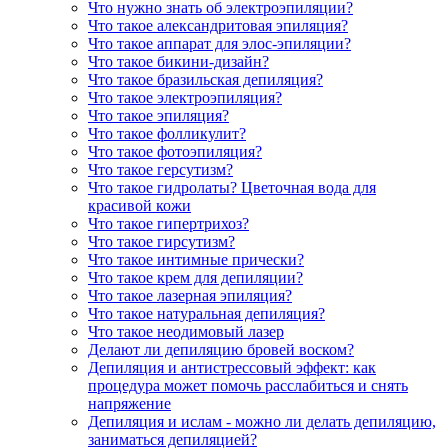
Что нужно знать об электроэпиляции?
Что такое александритовая эпиляция?
Что такое аппарат для элос-эпиляции?
Что такое бикини-дизайн?
Что такое бразильская депиляция?
Что такое электроэпиляция?
Что такое эпиляция?
Что такое фолликулит?
Что такое фотоэпиляция?
Что такое герсутизм?
Что такое гидролаты? Цветочная вода для
красивой кожи
Что такое гипертрихоз?
Что такое гирсутизм?
Что такое интимные прически?
Что такое крем для депиляции?
Что такое лазерная эпиляция?
Что такое натуральная депиляция?
Что такое неодимовый лазер
Делают ли депиляцию бровей воском?
Депиляция и антистрессовый эффект: как
процедура может помочь расслабиться и снять
напряжение
Депиляция и ислам - можно ли делать депиляцию,
заниматься депиляцией?