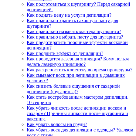
Как подготовиться к шугарингу? Перед сахарной
депиляцией.
Как поднять цену на услуги депиляции?
Как правильно хранить сахарную пасту для
шугаринга?
Как правильно называть мастера шугаринга?
Как правильно выбрать пасту для шугаринга?
Как предотвратить побочные эффекты восковой
депиляции?
Как продлить эффект от депиляции?
Как проводится лазерная эпиляция? Кому нельзя
делать лазерную эпиляцию?
Как раскрепостить клиентку во время процедуры?
Как смывают воск при депиляции в домашних
условиях?
Как снизить болевые ощущения от сахарной
депиляции (шугаринга)?
Как стать востребованным мастером депиляции.
10 секретов
Как убрать липкость после депиляции воском и
сахаром? Причины липкости после шугаринга и
ваксинга
Как убрать волосы на груди?
Как убрать воск для депиляции с одежды? Удаляем
воск с ткани.