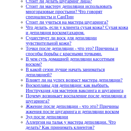
Стоит ли делать шугаринг лица?
Стоит ли мастеру депиляции использовать
многоразовые простыни? Что говорят
специалисты и СанПин
Стоит ли учиться на мастера шугаринга?
Что делать, если у клиента сухая кожа? Сухая кожа
и депиляция воском/сахаром.
Существует ли воск для депиляции
чувствительной кожи?
Точки после депиляции - что это? Причины и
способы борьбы с красными точками.
В чем суть домашней депиляции кассетным
воском?
В какой сезон лучше начать заниматься
депиляцией?
Влияет ли на успех возраст мастера депиляции?
Воскоплавы для депиляции: как выбрать.
Инструкция для мастеров ваксинга и шугаринга
Почему возникает воспаление после депиляции и
шугаринга?
Жжение после депиляции - что это? Причины
жжения после шугаринга и депиляции воском
Зуд после депиляции
Аллергия на тальк у мастера депиляции. Что
делать? Как принимать клиентов?