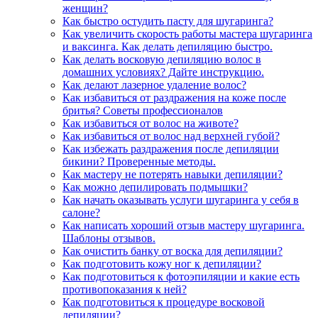
женщин?
Как быстро остудить пасту для шугаринга?
Как увеличить скорость работы мастера шугаринга
и ваксинга. Как делать депиляцию быстро.
Как делать восковую депиляцию волос в
домашних условиях? Дайте инструкцию.
Как делают лазерное удаление волос?
Как избавиться от раздражения на коже после
бритья? Советы профессионалов
Как избавиться от волос на животе?
Как избавиться от волос над верхней губой?
Как избежать раздражения после депиляции
бикини? Проверенные методы.
Как мастеру не потерять навыки депиляции?
Как можно депилировать подмышки?
Как начать оказывать услуги шугаринга у себя в
салоне?
Как написать хороший отзыв мастеру шугаринга.
Шаблоны отзывов.
Как очистить банку от воска для депиляции?
Как подготовить кожу ног к депиляции?
Как подготовиться к фотоэпиляции и какие есть
противопоказания к ней?
Как подготовиться к процедуре восковой
депиляции?