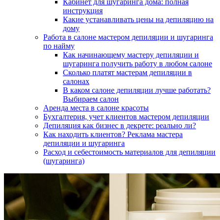
Кабинет для шугаринга дома: полная
инструкция
Какие устанавливать цены на депиляцию на
дому
Работа в салоне мастером депиляции и шугаринга
по найму
Как начинающему мастеру депиляции и
шугаринга получить работу в любом салоне
Сколько платят мастерам депиляции в
салонах
В каком салоне депиляции лучше работать?
Выбираем салон
Аренда места в салоне красоты
Бухгалтерия, учет клиентов мастером депиляции
Депиляция как бизнес в декрете: реально ли?
Как находить клиентов? Реклама мастера
депиляции и шугаринга
Расход и себестоимость материалов для депиляции
(шугаринга)