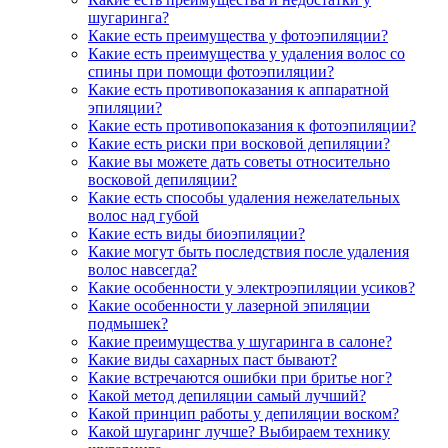
шугаринга?
Какие есть преимущества у фотоэпиляции?
Какие есть преимущества у удаления волос со
спины при помощи фотоэпиляции?
Какие есть противопоказания к аппаратной
эпиляции?
Какие есть противопоказания к фотоэпиляции?
Какие есть риски при восковой депиляции?
Какие вы можете дать советы относительно
восковой депиляции?
Какие есть способы удаления нежелательных
волос над губой
Какие есть виды биоэпиляции?
Какие могут быть последствия после удаления
волос навсегда?
Какие особенности у электроэпиляции усиков?
Какие особенности у лазерной эпиляции
подмышек?
Какие преимущества у шугаринга в салоне?
Какие виды сахарных паст бывают?
Какие встречаются ошибки при бритье ног?
Какой метод депиляции самый лучший?
Какой принцип работы у депиляции воском?
Какой шугаринг лучше? Выбираем технику