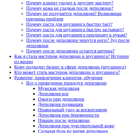
Почему клиент уходит к другому мастеру?
Почему кожа не гладкая после депиляции?
Почему не получается депиляция? Возможные
причины проблем
Почему паста для шугаринга быстро тает?
Почему паста для шугаринга быстро застывает?
Почему паста для шугаринга прилипает к рукам?
Почему после депиляции чешутся ноги? Зуд после
депиляции
Почему после депиляции остается щетина?
Как я стала мастером депиляции и шугаринга? Истории
из жизни
Кому подходит бизнес в сфере депиляции (шугаринга)
Кто может стать мастером депиляции и шугаринга?
Развитие, привлечение клиентов, обучение
Все о проведении процедур депиляции
Мужская депиляция
Депиляция ног
Ожоги при депиляции
Депиляция подмышек
Правильный уход за воскоплавом
Депиляция при беременности
Прыщи после депиляции
Депиляция при чувствительной коже
Сильная боль во время депиляции