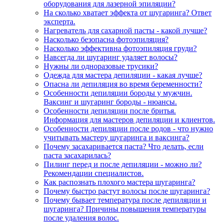
оборудования для лазерной эпиляции?
На сколько хватает эффекта от шугаринга? Ответ
эксперта.
Нагреватель для сахарной пасты - какой лучше?
Насколько безопасна фотоэпиляция?
Насколько эффективна фотоэпиляция груди?
Навсегда ли шугаринг удаляет волосы?
Нужны ли одноразовые трусики?
Одежда для мастера депиляции - какая лучше?
Опасна ли депиляция во время беременности?
Особенности депиляции бороды у мужчин.
Ваксинг и шугаринг бороды - нюансы.
Особенности депиляции после бритья.
Информация для мастеров депиляции и клиентов.
Особенности депиляции после родов - что нужно
учитывать мастеру шугаринга и ваксинга?
Почему засахаривается паста? Что делать, если
паста засахарилась?
Пилинг перед и после депиляции - можно ли?
Рекомендации специалистов.
Как распознать плохого мастера шугаринга?
Почему быстро растут волосы после шугаринга?
Почему бывает температура после депиляции и
шугаринга? Причины повышения температуры
после удаления волос.