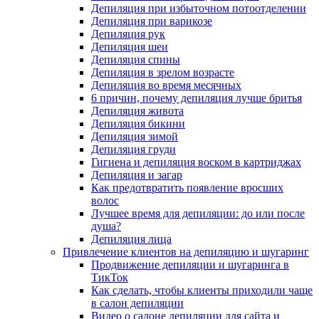
Депиляция при избыточном потоотделении
Депиляция при варикозе
Депиляция рук
Депиляция шеи
Депиляция спины
Депиляция в зрелом возрасте
Депиляция во время месячных
6 причин, почему депиляция лучше бритья
Депиляция живота
Депиляция бикини
Депиляция зимой
Депиляция груди
Гигиена и депиляция воском в картриджах
Депиляция и загар
Как предотвратить появление вросших
волос
Лучшее время для депиляции: до или после
душа?
Депиляция лица
Привлечение клиентов на депиляцию и шугаринг
Продвижение депиляции и шугаринга в
ТикТок
Как сделать, чтобы клиенты приходили чаще
в салон депиляции
Видео о салоне депиляции для сайта и