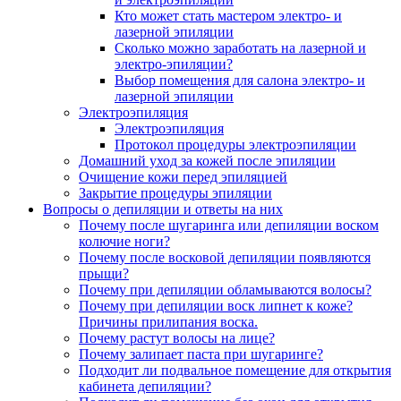
Кто может стать мастером электро- и
лазерной эпиляции
Сколько можно заработать на лазерной и
электро-эпиляции?
Выбор помещения для салона электро- и
лазерной эпиляции
Электроэпиляция
Электроэпиляция
Протокол процедуры электроэпиляции
Домашний уход за кожей после эпиляции
Очищение кожи перед эпиляцией
Закрытие процедуры эпиляции
Вопросы о депиляции и ответы на них
Почему после шугаринга или депиляции воском
колючие ноги?
Почему после восковой депиляции появляются
прыщи?
Почему при депиляции обламываются волосы?
Почему при депиляции воск липнет к коже?
Причины прилипания воска.
Почему растут волосы на лице?
Почему залипает паста при шугаринге?
Подходит ли подвальное помещение для открытия
кабинета депиляции?