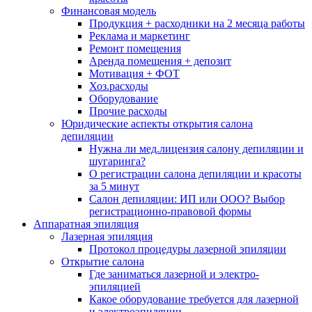
Финансовая модель
Продукция + расходники на 2 месяца работы
Реклама и маркетинг
Ремонт помещения
Аренда помещения + депозит
Мотивация + ФОТ
Хоз.расходы
Оборудование
Прочие расходы
Юридические аспекты открытия салона
депиляции
Нужна ли мед.лицензия салону депиляции и
шугаринга?
О регистрации салона депиляции и красоты
за 5 минут
Салон депиляции: ИП или ООО? Выбор
регистрационно-правовой формы
Аппаратная эпиляция
Лазерная эпиляция
Протокол процедуры лазерной эпиляции
Открытие салона
Где заниматься лазерной и электро-
эпиляцией
Какое оборудование требуется для лазерной
и электроэпиляции