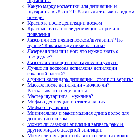
шугаринга
Какую марку косметики для депиляции и
шугаринга выбрать? Работать ли только на одном
бренде?
Краснота после депиляции воском
Красные пятна после депиляции - причины
появления
Лазер или депиляция воском/шугаринг? Что
лучше? Какая между ними разница?
Лазерная эпиляция ног: что нужно знать о
процедуре?
Лазерная эпиляция: преимущества услуги
Лучше ли восковая депиляция депиляции
сахарной пастой?
Лунный календарь депиляции - стоит ли верить?
Массаж после депиляции - можно ли?
Рассказывают специалисты
Мастер шугаринга - мужчина?
Мифы о депиляции и ответы на них
Мифы о шугаринге
Минимальная и максимальная длина волос для
депиляции воском
Может ли лазерная эпиляция вызвать рак? И
другие мифы о лазерной эпиляции
Может ли шугаринг избавить от лишних волос