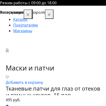
Режим работы с 09:00 до 18:00
Восстановление пароля
Авторизация
Регистрация
Каталог
Покупателям
Магазины
Маски и патчи
Добавить в корзину
Тканевые патчи для глаз от отеков
и темных кругов, 15 пар
495 руб.