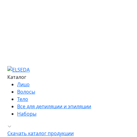
Расписание семинаров
Курс «Мастер депиляции»
Курс «Повышение квалификации»
Курс «Технолог - преподаватель»
Информация об обучении
Большая Энциклопедия Депиляции
Журнал "Бьюти-Гид"
Сведения об образовательной организации
Контакты
Каталог
Лицо
Волосы
Тело
Все для депиляции и эпиляции
Наборы
Скачать каталог продукции