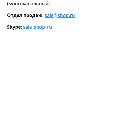
(многоканальный).
Отдел продаж
:
sale@shop.ru
Skype
:
sale_shop_ru
Лицо
Линия ANTI AGE
Средства для умывания
Сыворотки
Кремы
Пилинги
Маски и патчи
Тоники
Средства для губ
Уход для кожи вокруг глаз
Волосы