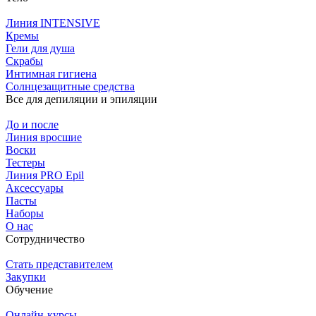
Линия INTENSIVE
Кремы
Гели для душа
Скрабы
Интимная гигиена
Солнцезащитные средства
Все для депиляции и эпиляции
До и после
Линия вросшие
Воски
Тестеры
Линия PRO Epil
Аксессуары
Пасты
Наборы
О нас
Сотрудничество
Стать представителем
Закупки
Обучение
Онлайн-курсы