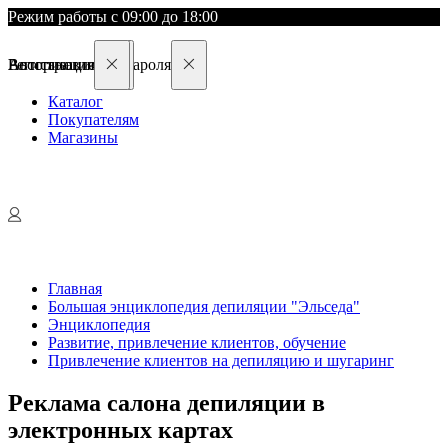
Режим работы с 09:00 до 18:00
Восстановление пароля
Авторизация
Регистрация
Каталог
Покупателям
Магазины
Главная
Большая энциклопедия депиляции "Эльседа"
Энциклопедия
Развитие, привлечение клиентов, обучение
Привлечение клиентов на депиляцию и шугаринг
Реклама салона депиляции в
электронных картах