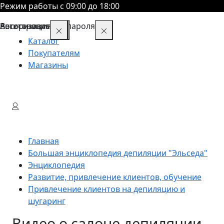
Режим работы с 09:00 до 18:00
Восстановление пароля
Авторизация
Регистрация
Каталог
Покупателям
Магазины
Главная
Большая энциклопедия депиляции "Эльседа"
Энциклопедия
Развитие, привлечение клиентов, обучение
Привлечение клиентов на депиляцию и
шугаринг
Видео о салоне депиляции