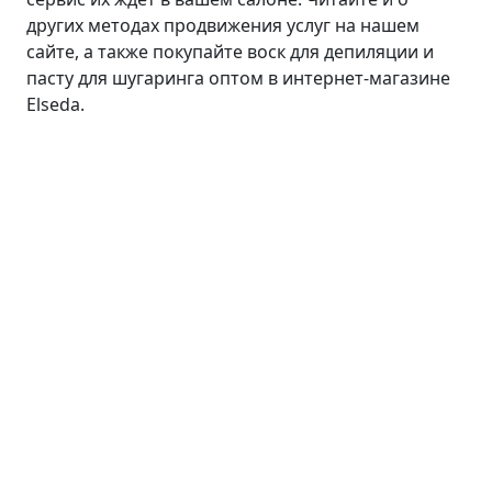
других методах продвижения услуг на нашем
сайте, а также покупайте воск для депиляции и
пасту для шугаринга оптом в интернет-магазине
Elseda.
Лицо
Линия ANTI AGE
Средства для умывания
Сыворотки
Кремы
Пилинги
Маски и патчи
Тоники
Средства для губ
Уход для кожи вокруг глаз