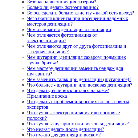
Безопасна ли эпиляция лазером?
Больно ли делать фотоэпиляцию?
Боюсь сделать больно клиенту - какой есть выход?
Чего боятся клиенты при посещении надомных
мастеров депиляции?
Чем отличается депиляция от эпиляции
Чем отличается фотоэпиляция от
электроэпиляции?
Чем отличаются друг от друга фотоэпиляция и
лазерная эпиляция?
Чем шугаринг (депиляция сахаром) подмышек
лучше бритья?
Чем мастеру депиляции заменить бандаж для
шугаринга?
Чем заменить тальк при депиляции (шугаринге)?
Что больнее - шугаринг или восковая депиляция?
Что делать, если воск остался на коже?
Прилипание воска
Что делать с проблемой вросших волос - советы
экспертов
Что лучше - электроэпиляция или восковые
полоски?
Что лучше - шугаринг или восковая депиляция?
Что нельзя делать после депиляции?
Что нужно для депиляции воском?