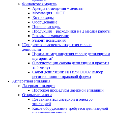
Финансовая модель
Аренда помещения + депозит
Мотивация + ФОТ
Хоз.расходы
Оборудование
Прочие расходы
Продукция + расходники на 2 месяца работы
Реклама и маркетинг
Ремонт помещения
Юридические аспекты открытия салона
депиляции
Нужна ли мед.лицензия салону депиляции и
шугаринга?
О регистрации салона депиляции и красоты
за 5 минут
Салон депиляции: ИП или ООО? Выбор
регистрационно-правовой формы
Аппаратная эпиляция
Лазерная эпиляция
Протокол процедуры лазерной эпиляции
Открытие салона
Где заниматься лазерной и электро-
эпиляцией
Какое оборудование требуется для лазерной
и электроэпиляции