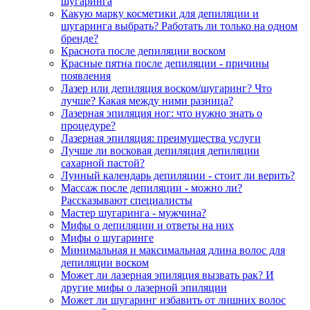
шугаринга
Какую марку косметики для депиляции и
шугаринга выбрать? Работать ли только на одном
бренде?
Краснота после депиляции воском
Красные пятна после депиляции - причины
появления
Лазер или депиляция воском/шугаринг? Что
лучше? Какая между ними разница?
Лазерная эпиляция ног: что нужно знать о
процедуре?
Лазерная эпиляция: преимущества услуги
Лучше ли восковая депиляция депиляции
сахарной пастой?
Лунный календарь депиляции - стоит ли верить?
Массаж после депиляции - можно ли?
Рассказывают специалисты
Мастер шугаринга - мужчина?
Мифы о депиляции и ответы на них
Мифы о шугаринге
Минимальная и максимальная длина волос для
депиляции воском
Может ли лазерная эпиляция вызвать рак? И
другие мифы о лазерной эпиляции
Может ли шугаринг избавить от лишних волос