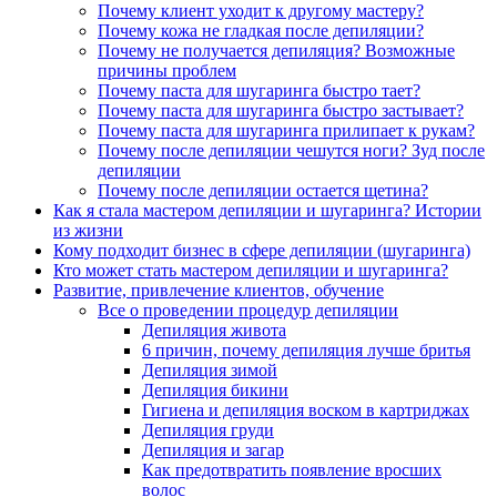
Почему клиент уходит к другому мастеру?
Почему кожа не гладкая после депиляции?
Почему не получается депиляция? Возможные
причины проблем
Почему паста для шугаринга быстро тает?
Почему паста для шугаринга быстро застывает?
Почему паста для шугаринга прилипает к рукам?
Почему после депиляции чешутся ноги? Зуд после
депиляции
Почему после депиляции остается щетина?
Как я стала мастером депиляции и шугаринга? Истории
из жизни
Кому подходит бизнес в сфере депиляции (шугаринга)
Кто может стать мастером депиляции и шугаринга?
Развитие, привлечение клиентов, обучение
Все о проведении процедур депиляции
Депиляция живота
6 причин, почему депиляция лучше бритья
Депиляция зимой
Депиляция бикини
Гигиена и депиляция воском в картриджах
Депиляция груди
Депиляция и загар
Как предотвратить появление вросших
волос