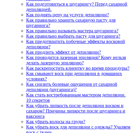
Как подготовиться к шугарингу? Перед сахарной
депиляцией.
Как поднять цену на услуги депиляции?
Как правильно хранить сахарную пасту для
шугаринга?
Как правильно называть мастера шугаринга?
Как правильно выбрать пасту для шугаринга?
Как предотвратить побочные эффекты восковой
депиляции?
Как продлить эффект от депиляции?
Как проводится лазерная эпиляция? Кому нельзя
делать лазерную эпиляцию?
Как раскрепостить клиентку во время процедуры?
Как смывают воск при депиляции в домашних
условиях?
Как снизить болевые ощущения от сахарной
депиляции (шугаринга)?
Как стать востребованным мастером депиляции.
10 секретов
Как убрать липкость после депиляции воском и
сахаром? Причины липкости после шугаринга и
ваксинга
Как убрать волосы на груди?
Как убрать воск для депиляции с одежды? Удаляем
воск с ткани.