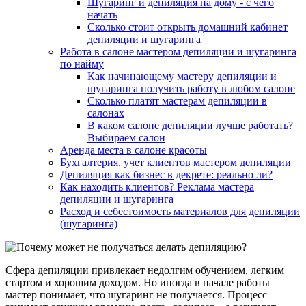
Шугаринг и депиляция на дому - с чего
начать
Сколько стоит открыть домашний кабинет
депиляции и шугаринга
Работа в салоне мастером депиляции и шугаринга
по найму
Как начинающему мастеру депиляции и
шугаринга получить работу в любом салоне
Сколько платят мастерам депиляции в
салонах
В каком салоне депиляции лучше работать?
Выбираем салон
Аренда места в салоне красоты
Бухгалтерия, учет клиентов мастером депиляции
Депиляция как бизнес в декрете: реально ли?
Как находить клиентов? Реклама мастера
депиляции и шугаринга
Расход и себестоимость материалов для депиляции
(шугаринга)
Сфера депиляции привлекает недолгим обучением, легким
стартом и хорошим доходом. Но иногда в начале работы
мастер понимает, что шугаринг не получается. Процесс