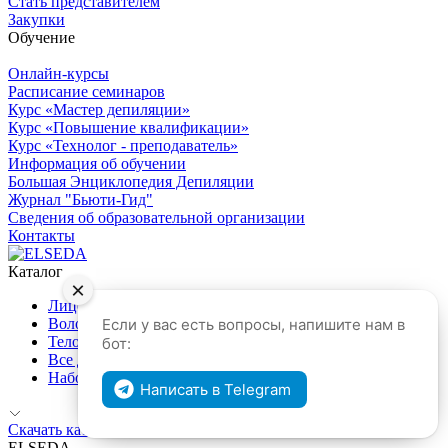
Стать представителем
Закупки
Обучение
Онлайн-курсы
Расписание семинаров
Курс «Мастер депиляции»
Курс «Повышение квалификации»
Курс «Технолог - преподаватель»
Информация об обучении
Большая Энциклопедия Депиляции
Журнал "Бьюти-Гид"
Сведения об образовательной организации
Контакты
Каталог
×
Лицо
Волосы
Если у вас есть вопросы, напишите нам в
Тело
бот:
Все для депиляции и эпиляции
Наборы
Написать в Telegram
Скачать каталог продукции
ELSEDA