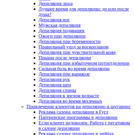
Депиляция лица
Лучшее время для депиляции: до или после
душа?
Депиляция ног
Мужская депиляция
Депиляция подмышек
Ожоги при депиляции
Депиляция при беременности
Правильный уход за воскоплавом
Депиляция при чувствительной коже
Прыщи после депиляции
Депиляция при избыточном потоотделении
Сильная боль во время депиляции
Депиляция при варикозе
Депиляция рук
Депиляция шеи
Депиляция спины
Депиляция в зрелом возрасте
Депиляция во время месячных
Привлечение клиентов на депиляцию и шугаринг
Реклама салона депиляции в Гугл
Партнерские программы в депиляции
Если клиент недоволен. Работа с негативом
в салоне депиляции
Реклама салона депиляции в лифтах