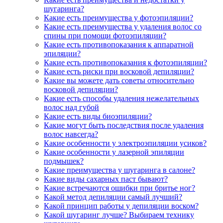
шугаринга?
Какие есть преимущества у фотоэпиляции?
Какие есть преимущества у удаления волос со
спины при помощи фотоэпиляции?
Какие есть противопоказания к аппаратной
эпиляции?
Какие есть противопоказания к фотоэпиляции?
Какие есть риски при восковой депиляции?
Какие вы можете дать советы относительно
восковой депиляции?
Какие есть способы удаления нежелательных
волос над губой
Какие есть виды биоэпиляции?
Какие могут быть последствия после удаления
волос навсегда?
Какие особенности у электроэпиляции усиков?
Какие особенности у лазерной эпиляции
подмышек?
Какие преимущества у шугаринга в салоне?
Какие виды сахарных паст бывают?
Какие встречаются ошибки при бритье ног?
Какой метод депиляции самый лучший?
Какой принцип работы у депиляции воском?
Какой шугаринг лучше? Выбираем технику