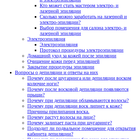
Кто может стать мастером электро- и
лазерной эпиляции
Сколько можно заработать на лазерной и
электро-эпиляции?
Выбор помещения для салона электро- и
лазерной эпиляции
Электроэпиляция
Электроэпиляция
Протокол процедуры электроэпиляции
Домашний уход за кожей после эпиляции
Очищение кожи перед эпиляцией
Закрытие процедуры эпиляции
Вопросы о депиляции и ответы на них
Почему после шугаринга или депиляции воском
колючие ноги?
Почему после восковой депиляции появляются
прыщи?
Почему при депиляции обламываются волосы?
Почему при депиляции воск липнет к коже?
Причины прилипания воска.
Почему растут волосы на лице?
Почему залипает паста при шугаринге?
Подходит ли подвальное помещение для открытия
кабинета депиляции?