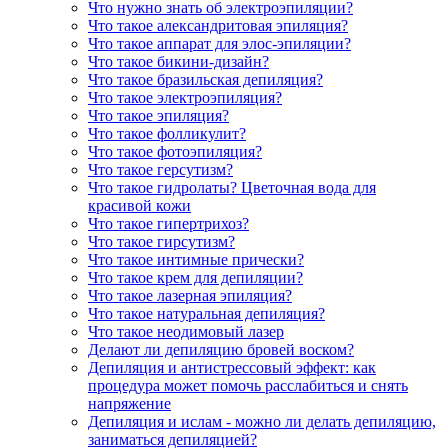
Что нужно знать об электроэпиляции?
Что такое александритовая эпиляция?
Что такое аппарат для элос-эпиляции?
Что такое бикини-дизайн?
Что такое бразильская депиляция?
Что такое электроэпиляция?
Что такое эпиляция?
Что такое фолликулит?
Что такое фотоэпиляция?
Что такое герсутизм?
Что такое гидролаты? Цветочная вода для
красивой кожи
Что такое гипертрихоз?
Что такое гирсутизм?
Что такое интимные прически?
Что такое крем для депиляции?
Что такое лазерная эпиляция?
Что такое натуральная депиляция?
Что такое неодимовый лазер
Делают ли депиляцию бровей воском?
Депиляция и антистрессовый эффект: как
процедура может помочь расслабиться и снять
напряжение
Депиляция и ислам - можно ли делать депиляцию,
заниматься депиляцией?