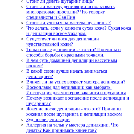
Стоит ли делать шугаринг лица?
Стоит ли мастеру депиляции использовать
многоразовые простыни? Что говорят
специалисты и СанПин
Стоит ли учиться на мастера шугаринга?
Что делать, если у клиента сухая кожа? Сухая кожа
и депиляция воском/сахаром.
Существует ли воск для депиляции
чувствительной кожи?
Точки после депиляции - что это? Причины и
способы борьбы с красными точками.
В чем суть домашней депиляции кассетным
воском?
В какой сезон лучше начать заниматься
депиляцией?
Влияет ли на успех возраст мастера депиляции?
Воскоплавы для депиляции: как выбрать.
Инструкция для мастеров ваксинга и шугаринга
Почему возникает воспаление после депиляции и
шугаринга?
Жжение после депиляции - что это? Причины
жжения после шугаринга и депиляции воском
Зуд после депиляции
Аллергия на тальк у мастера депиляции. Что
делать? Как принимать клиентов?