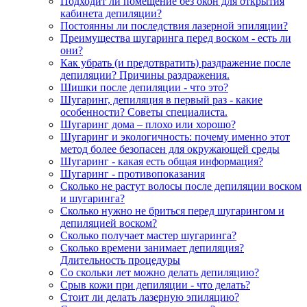
Подходит ли помещение без окон для открытия
кабинета депиляции?
Постоянны ли последствия лазерной эпиляции?
Преимущества шугаринга перед воском - есть ли
они?
Как убрать (и предотвратить) раздражение после
депиляции? Причины раздражения.
Шишки после депиляции - что это?
Шугаринг, депиляция в первый раз - какие
особенности? Советы специалиста.
Шугаринг дома – плохо или хорошо?
Шугаринг и экологичность: почему именно этот
метод более безопасен для окружающей среды
Шугаринг - какая есть общая информация?
Шугаринг - противопоказания
Сколько не растут волосы после депиляции воском
и шугаринга?
Сколько нужно не бриться перед шугарингом и
депиляцией воском?
Сколько получает мастер шугаринга?
Сколько времени занимает депиляция?
Длительность процедуры
Со скольки лет можно делать депиляцию?
Срыв кожи при депиляции - что делать?
Стоит ли делать лазерную эпиляцию?