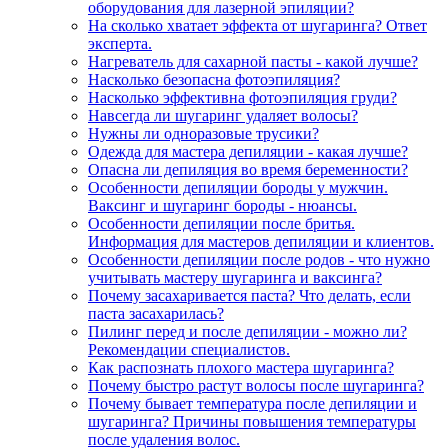
оборудования для лазерной эпиляции?
На сколько хватает эффекта от шугаринга? Ответ
эксперта.
Нагреватель для сахарной пасты - какой лучше?
Насколько безопасна фотоэпиляция?
Насколько эффективна фотоэпиляция груди?
Навсегда ли шугаринг удаляет волосы?
Нужны ли одноразовые трусики?
Одежда для мастера депиляции - какая лучше?
Опасна ли депиляция во время беременности?
Особенности депиляции бороды у мужчин.
Ваксинг и шугаринг бороды - нюансы.
Особенности депиляции после бритья.
Информация для мастеров депиляции и клиентов.
Особенности депиляции после родов - что нужно
учитывать мастеру шугаринга и ваксинга?
Почему засахаривается паста? Что делать, если
паста засахарилась?
Пилинг перед и после депиляции - можно ли?
Рекомендации специалистов.
Как распознать плохого мастера шугаринга?
Почему быстро растут волосы после шугаринга?
Почему бывает температура после депиляции и
шугаринга? Причины повышения температуры
после удаления волос.