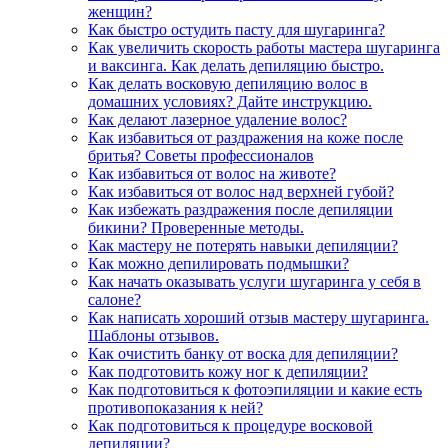
женщин?
Как быстро остудить пасту для шугаринга?
Как увеличить скорость работы мастера шугаринга
и ваксинга. Как делать депиляцию быстро.
Как делать восковую депиляцию волос в
домашних условиях? Дайте инструкцию.
Как делают лазерное удаление волос?
Как избавиться от раздражения на коже после
бритья? Советы профессионалов
Как избавиться от волос на животе?
Как избавиться от волос над верхней губой?
Как избежать раздражения после депиляции
бикини? Проверенные методы.
Как мастеру не потерять навыки депиляции?
Как можно депилировать подмышки?
Как начать оказывать услуги шугаринга у себя в
салоне?
Как написать хороший отзыв мастеру шугаринга.
Шаблоны отзывов.
Как очистить банку от воска для депиляции?
Как подготовить кожу ног к депиляции?
Как подготовиться к фотоэпиляции и какие есть
противопоказания к ней?
Как подготовиться к процедуре восковой
депиляции?