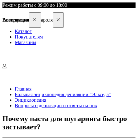
Режим работы с 09:00 до 18:00
Восстановление пароля
Авторизация
Регистрация
Каталог
Покупателям
Магазины
Главная
Большая энциклопедия депиляции "Эльседа"
Энциклопедия
Вопросы о депиляции и ответы на них
Почему паста для шугаринга быстро
застывает?