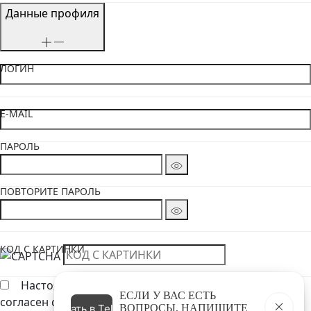
Данные профиля
ЛОГИН
E-MAIL
ПАРОЛЬ
ПОВТОРИТЕ ПАРОЛЬ
КОД С КАРТИНКИ
Настоящим подтверждаю, что я ознакомлен и
ЕСЛИ У ВАС ЕСТЬ
согласен с условиями Политики обработки
Написать в Telegram
ВОПРОСЫ, НАПИШИТЕ