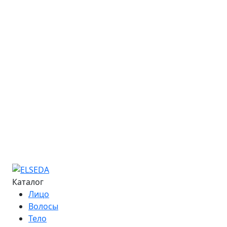
Закупки
Обучение
Онлайн-курсы
Расписание семинаров
Курс «Мастер депиляции»
Курс «Повышение квалификации»
Курс «Технолог - преподаватель»
Информация об обучении
Большая Энциклопедия Депиляции
Журнал "Бьюти-Гид"
Сведения об образовательной организации
Контакты
Каталог
Лицо
Волосы
Тело