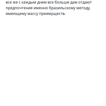
все же с каждым днем все больше дам отдают
предпочтение именно бразильскому методу,
имеющему массу преимуществ.
Лицо
Линия ANTI AGE
Средства для умывания
Сыворотки
Кремы
Пилинги
Маски и патчи
Тоники
Средства для губ
Уход для кожи вокруг глаз
Волосы
Тело
Линия INTENSIVE