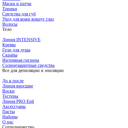
Маски и патчи
Тоники
Средства для губ
Уход для кожи вокруг глаз
Волосы
Тело
Линия INTENSIVE
Кремы
Гели для душа
Скрабы
Интимная гигиена
Солнцезащитные средства
Все для депиляции и эпиляции
До и после
Линия вросшие
Воски
Тестеры
Линия PRO Epil
Аксессуары
Пасты
Наборы
О нас
Сотрудничество