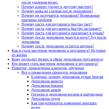
после удаления волос.
Почему клиент уходит к другому мастеру?
Почему кожа не гладкая после депиляции?
Почему не получается депиляция? Возможные
причины проблем
Почему паста для шугаринга быстро тает?
Почему паста для шугаринга быстро застывает?
Почему паста для шугаринга прилипает к рукам?
Почему после депиляции чешутся ноги? Зуд после
депиляции
Почему после депиляции остается щетина?
Как я стала мастером депиляции и шугаринга? Истории
из жизни
Кому подходит бизнес в сфере депиляции (шугаринга)
Кто может стать мастером депиляции и шугаринга?
Развитие, привлечение клиентов, обучение
Все о проведении процедур депиляции
6 причин, почему депиляция лучше бритья
Депиляция живота
Депиляция бикини
Депиляция зимой
Гигиена и депиляция воском в картриджах
Депиляция груди
Как предотвратить появление вросших
волос