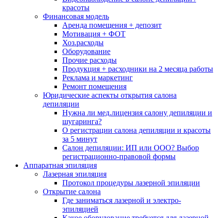
красоты
Финансовая модель
Аренда помещения + депозит
Мотивация + ФОТ
Хоз.расходы
Оборудование
Прочие расходы
Продукция + расходники на 2 месяца работы
Реклама и маркетинг
Ремонт помещения
Юридические аспекты открытия салона
депиляции
Нужна ли мед.лицензия салону депиляции и
шугаринга?
О регистрации салона депиляции и красоты
за 5 минут
Салон депиляции: ИП или ООО? Выбор
регистрационно-правовой формы
Аппаратная эпиляция
Лазерная эпиляция
Протокол процедуры лазерной эпиляции
Открытие салона
Где заниматься лазерной и электро-
эпиляцией
Какое оборудование требуется для лазерной