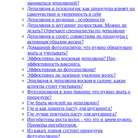
заниматься депиляцией?
Депиляция и психология: как процедура влияет на
самочувствие и уверенность в себе
Депиляция и родинки - особенности
Депиляция и шугаринг подросткам. Можно ли
делать? Отвечают специалисты по депиляции
Депиляция и спорт: совместима ли процедура с
активным образом жизни?
Домашний фотоэпилятор: что нужно обязательно
знать и учитывать?
Эффективна ли восковая депиляция? Про
эффективность ваксинга.
Эффективная ли фотоэпиляция?
Эффективно ли лазерное удаление волос?
Эпиляция и депиляция воском в салоне: какие
аспекты стоит учитывать?
Фотоэпиляция в зоне бикини: что нужно знать о
процедуре?
Где брать моделей на депиляцию?
Где и как хранить пасту для шугаринга?
Где лучше покупать пасту для шугаринга?
Ингибиторы роста волос - что это и зачем нужно.
Примеры ингибиторов.
Из каких этапов состоит процедура
фотоэпиляции?