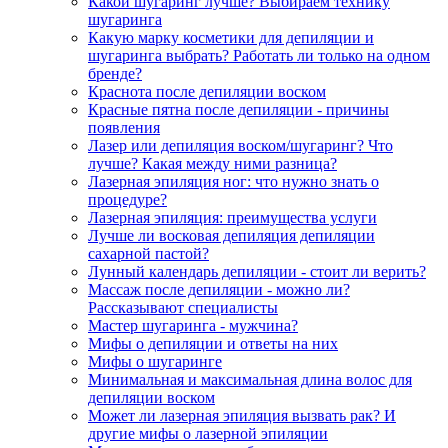
Какой шугаринг лучше? Выбираем технику
шугаринга
Какую марку косметики для депиляции и
шугаринга выбрать? Работать ли только на одном
бренде?
Краснота после депиляции воском
Красные пятна после депиляции - причины
появления
Лазер или депиляция воском/шугаринг? Что
лучше? Какая между ними разница?
Лазерная эпиляция ног: что нужно знать о
процедуре?
Лазерная эпиляция: преимущества услуги
Лучше ли восковая депиляция депиляции
сахарной пастой?
Лунный календарь депиляции - стоит ли верить?
Массаж после депиляции - можно ли?
Рассказывают специалисты
Мастер шугаринга - мужчина?
Мифы о депиляции и ответы на них
Мифы о шугаринге
Минимальная и максимальная длина волос для
депиляции воском
Может ли лазерная эпиляция вызвать рак? И
другие мифы о лазерной эпиляции