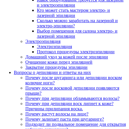
и электроэпиляции
Кто может стать мастером электро- и
лазерной эпиляции
Сколько можно заработать на лазерной и
электро-эпиляции?
Выбор помещения для салона электро- и
лазерной эпиляции
Электроэпиляция
Электроэпиляция
Протокол процедуры электроэпиляции
Домашний уход за кожей после эпиляции
Очищение кожи перед эпиляцией
Закрытие процедуры эпиляции
Вопросы о депиляции и ответы на них
Почему после шугаринга или депиляции воском
колючие ноги?
Почему после восковой депиляции появляются
прыщи?
Почему при депиляции обламываются волосы?
Почему при депиляции воск липнет к коже?
Причины прилипания воска.
Почему растут волосы на лице?
Почему залипает паста при шугаринге?
Подходит ли подвальное помещение для открытия