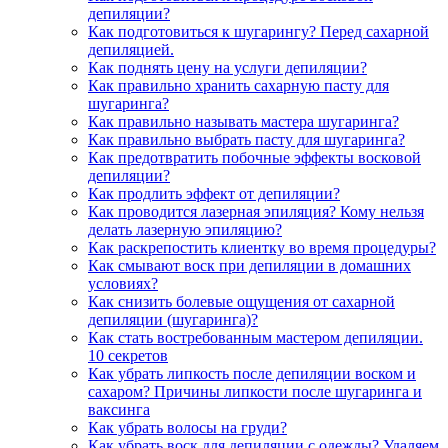
депиляции?
Как подготовиться к шугарингу? Перед сахарной
депиляцией.
Как поднять цену на услуги депиляции?
Как правильно хранить сахарную пасту для
шугаринга?
Как правильно называть мастера шугаринга?
Как правильно выбрать пасту для шугаринга?
Как предотвратить побочные эффекты восковой
депиляции?
Как продлить эффект от депиляции?
Как проводится лазерная эпиляция? Кому нельзя
делать лазерную эпиляцию?
Как раскрепостить клиентку во время процедуры?
Как смывают воск при депиляции в домашних
условиях?
Как снизить болевые ощущения от сахарной
депиляции (шугаринга)?
Как стать востребованным мастером депиляции.
10 секретов
Как убрать липкость после депиляции воском и
сахаром? Причины липкости после шугаринга и
ваксинга
Как убрать волосы на груди?
Как убрать воск для депиляции с одежды? Удаляем