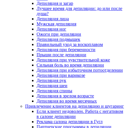
Депиляция и загар
Лучшее время для депиляции: до или после
душа?
Депиляция лица
Мужская депиляция
Депиляция ног
Ожоги при депиляции
Депиляция подмышек
Правильный уход за воскоплавом
Депиляция при беременности
Прыщи после депиляции
Депиляция при чувствительной коже
Сильная боль во время депиляции
Депиляция при избыточном потоотделении
Депиляция при варикозе
Депиляция рук
Депиляция шеи
Депиляция спины
Депиляция в зрелом возрасте
Депиляция во время месячных
Привлечение клиентов на депиляцию и шугаринг
Если клиент недоволен. Работа с негативом
в салоне депиляции
Реклама салона депиляции в Гугл
Партнерские программы в депиляции