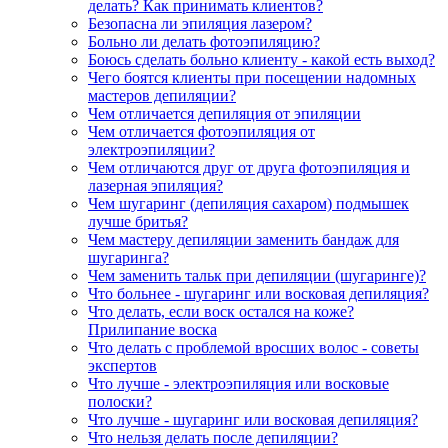
делать? Как принимать клиентов?
Безопасна ли эпиляция лазером?
Больно ли делать фотоэпиляцию?
Боюсь сделать больно клиенту - какой есть выход?
Чего боятся клиенты при посещении надомных
мастеров депиляции?
Чем отличается депиляция от эпиляции
Чем отличается фотоэпиляция от
электроэпиляции?
Чем отличаются друг от друга фотоэпиляция и
лазерная эпиляция?
Чем шугаринг (депиляция сахаром) подмышек
лучше бритья?
Чем мастеру депиляции заменить бандаж для
шугаринга?
Чем заменить тальк при депиляции (шугаринге)?
Что больнее - шугаринг или восковая депиляция?
Что делать, если воск остался на коже?
Прилипание воска
Что делать с проблемой вросших волос - советы
экспертов
Что лучше - электроэпиляция или восковые
полоски?
Что лучше - шугаринг или восковая депиляция?
Что нельзя делать после депиляции?