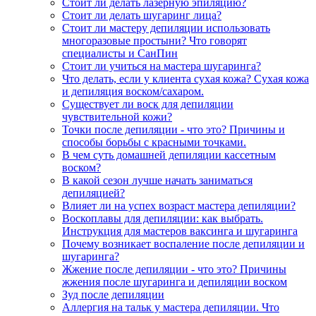
Стоит ли делать лазерную эпиляцию?
Стоит ли делать шугаринг лица?
Стоит ли мастеру депиляции использовать
многоразовые простыни? Что говорят
специалисты и СанПин
Стоит ли учиться на мастера шугаринга?
Что делать, если у клиента сухая кожа? Сухая кожа
и депиляция воском/сахаром.
Существует ли воск для депиляции
чувствительной кожи?
Точки после депиляции - что это? Причины и
способы борьбы с красными точками.
В чем суть домашней депиляции кассетным
воском?
В какой сезон лучше начать заниматься
депиляцией?
Влияет ли на успех возраст мастера депиляции?
Воскоплавы для депиляции: как выбрать.
Инструкция для мастеров ваксинга и шугаринга
Почему возникает воспаление после депиляции и
шугаринга?
Жжение после депиляции - что это? Причины
жжения после шугаринга и депиляции воском
Зуд после депиляции
Аллергия на тальк у мастера депиляции. Что