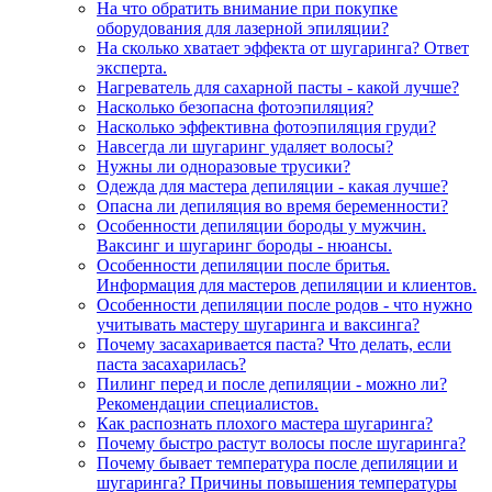
На что обратить внимание при покупке
оборудования для лазерной эпиляции?
На сколько хватает эффекта от шугаринга? Ответ
эксперта.
Нагреватель для сахарной пасты - какой лучше?
Насколько безопасна фотоэпиляция?
Насколько эффективна фотоэпиляция груди?
Навсегда ли шугаринг удаляет волосы?
Нужны ли одноразовые трусики?
Одежда для мастера депиляции - какая лучше?
Опасна ли депиляция во время беременности?
Особенности депиляции бороды у мужчин.
Ваксинг и шугаринг бороды - нюансы.
Особенности депиляции после бритья.
Информация для мастеров депиляции и клиентов.
Особенности депиляции после родов - что нужно
учитывать мастеру шугаринга и ваксинга?
Почему засахаривается паста? Что делать, если
паста засахарилась?
Пилинг перед и после депиляции - можно ли?
Рекомендации специалистов.
Как распознать плохого мастера шугаринга?
Почему быстро растут волосы после шугаринга?
Почему бывает температура после депиляции и
шугаринга? Причины повышения температуры