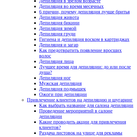
Депиляция в зрелом возрасте
Депиляция во время месячных
6 причин, почему депиляция лучше бритья
Депиляция живота
Депиляция бикини
Депиляция зимой
Депиляция груди
Гигиена и депиляция воском в картриджах
Депиляция и загар
Как предотвратить появление вросших
волос
Депиляция лица
Лучшее время для депиляции: до или после
душа?
Депиляция ног
Мужская депиляция
Депиляция подмышек
Ожоги при депиляции
Привлечение клиентов на депиляцию и шугаринг
Как выбрать название для салона депиляции
Проведение мероприятий в салоне
депиляции
Какие проводить акции для привлечения
клиентов?
Раздача листовок на улице для рекламы