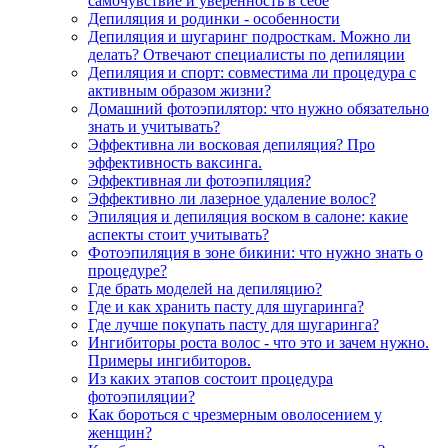
самочувствие и уверенность в себе
Депиляция и родинки - особенности
Депиляция и шугаринг подросткам. Можно ли
делать? Отвечают специалисты по депиляции
Депиляция и спорт: совместима ли процедура с
активным образом жизни?
Домашний фотоэпилятор: что нужно обязательно
знать и учитывать?
Эффективна ли восковая депиляция? Про
эффективность ваксинга.
Эффективная ли фотоэпиляция?
Эффективно ли лазерное удаление волос?
Эпиляция и депиляция воском в салоне: какие
аспекты стоит учитывать?
Фотоэпиляция в зоне бикини: что нужно знать о
процедуре?
Где брать моделей на депиляцию?
Где и как хранить пасту для шугаринга?
Где лучше покупать пасту для шугаринга?
Ингибиторы роста волос - что это и зачем нужно.
Примеры ингибиторов.
Из каких этапов состоит процедура
фотоэпиляции?
Как бороться с чрезмерным оволосением у
женщин?