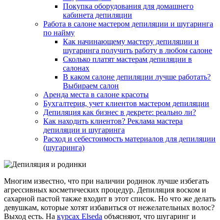
Покупка оборудования для домашнего
кабинета депиляции
Работа в салоне мастером депиляции и шугаринга
по найму
Как начинающему мастеру депиляции и
шугаринга получить работу в любом салоне
Сколько платят мастерам депиляции в
салонах
В каком салоне депиляции лучше работать?
Выбираем салон
Аренда места в салоне красоты
Бухгалтерия, учет клиентов мастером депиляции
Депиляция как бизнес в декрете: реально ли?
Как находить клиентов? Реклама мастера
депиляции и шугаринга
Расход и себестоимость материалов для депиляции
(шугаринга)
Многим известно, что при наличии родинок лучше избегать
агрессивных косметических процедур. Депиляция воском и
сахарной пастой также входит в этот список. Но что же делать
девушкам, которые хотят избавиться от нежелательных волос?
Выход есть. На
курсах Elseda
объясняют, что шугаринг и