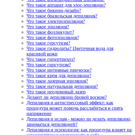
Что такое аппарат для элос-эпиляции?
Что такое бикини-дизайн?
Что такое бразильская депиляция?
Что такое электроэпиляция?
Что такое эпиляция?
Что такое фолликулит?
Что такое фотоэпиляция?
Что такое герсутизм?
Что такое гидролаты? Цветочная вода для
красивой кожи
Что такое гипертрихоз?
Что такое гирсутизм?
Что такое интимные прически?
Что такое крем для депиляции?
Что такое лазерная эпиляция?
Что такое натуральная депиляция?
Что такое неодимовый лазер
Делают ли депиляцию бровей воском?
Депиляция и антистрессовый эффект: как
процедура может помочь расслабиться и снять
напряжение
Депиляция и ислам - можно ли делать депиляцию,
заниматься депиляцией?
Депиляция и психология: как процедура влияет на