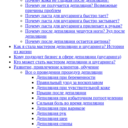
Почему кожа не гладкая после депиляции?
Почему не получается депиляция? Возможные
причины проблем
Почему паста для шугаринга быстро тает?
Почему паста для шугаринга быстро застывает?
Почему паста для шугаринга прилипает к рукам?
Почему после депиляции чешутся ноги? Зуд после
депиляции
Почему после депиляции остается щетина?
Как я стала мастером депиляции и шугаринга? Истории
из жизни
Кому подходит бизнес в сфере депиляции (шугаринга)
Кто может стать мастером депиляции и шугаринга?
Развитие, привлечение клиентов, обучение
Все о проведении процедур депиляции
Депиляция при беременности
Правильный уход за воскоплавом
Депиляция при чувствительной коже
Прыщи после депиляции
Депиляция при избыточном потоотделении
Сильная боль во время депиляции
Депиляция при варикозе
Депиляция рук
Депиляция шеи
Депиляция спины