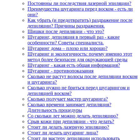
Постоянны ли последствия лазерной эпиляции?
Преимущества шугаринга перед воском - есть ли
они?
Как убрать (и предотвратить) раздражение после
депиляции? Причины раздражения.
Шишки после депиляции - что это?
Шугаринг, депиляция в первый раз - какие
особенности? Советы специалиста.
Шугаринг дома – плохо или хорошо?
Шугаринг и экологичность: почему именно этот
метод более безопасен для окружающей среды
Шугаринг - какая есть общая информация?
Шугаринг - противопоказания
Сколько не растут волосы после депиляции воском
и шугаринга?
Сколько нужно не бриться перед шугарингом и
депиляцией воском?
Сколько получает мастер шугаринга?
Сколько времени занимает депиляция?
Длительность процедуры
Со скольки лет можно делать депиляцию?
Срыв кожи при депиляции - что делать?
Стоит ли делать лазерную эпиляцию?
Стоит ли делать шугаринг лица?
Стоит ли мастеру депиляции использовать