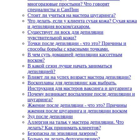
многоразовые простыни? Что говорят
специалисты и СанПин
Стоит ли учиться на мастера шугаринга?
Что делать, если у клиента сухая кожа? Сухая кожа
и депиляция воском/сахаром.
Существует ли воск для депиляции
чувствительной кожи?
Точки после депиляции - что это? Причины и
способы борьбы с красными точками.
В чем суть домашней депиляции кассетным
воском?
В какой сезон лучше начать заниматься
депиляцией?
Влияет ли на успех возраст мастера депиляции?
Воскоплавы для депиляции: как выбрать.
Инструкция для мастеров ваксинга и шугаринга
Почему возникает воспаление после депиляции и
шугаринга?
Жжение после депиляции - что это? Причины
жжения после шугаринга и депиляции воском
Зуд после депиляции
Аллергия на тальк у мастера депиляции. Что
делать? Как принимать клиентов?
Безопасна ли эпиляция лазером?
Больно ли делать фотоэпиляцию?