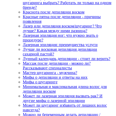
шугаринга выбрать? Работать ли только на одном
бренде?
Краснота после депиляции воском
Красные пятна после депиляции - причины
появления
Лазер или депиляция воском/шугаринг? Что
лучше? Какая между ними разница?
Лазерная эпиляция ног: что нужно знать о
процедуре?
Лазерная эпиляция: преимущества услуги
Лучше ли восковая депиляция депиляции
сахарной пастой?
Лунный календарь депиляции - стоит ли верить?
Массаж после депиляции - можно ли?
Рассказывают специалисты
Мастер шугаринга - мужчина?
Мифы о депиляции и ответы на них
Мифы о шугаринге
Минимальная и максимальная длина волос для
депиляции воском
Может ли лазерная эпиляция вызвать рак? И
другие мифы о лазерной эпиляции
Может ли шугаринг избавить от лишних волос
навсегда?
Можно ли беременным делать депиляцию /