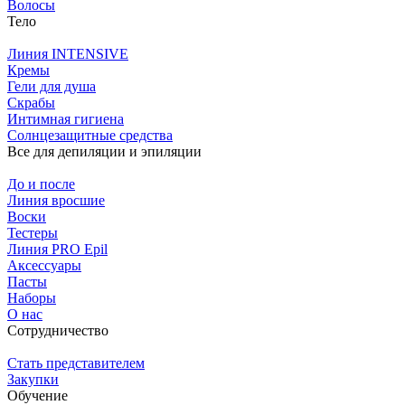
Волосы
Тело
Линия INTENSIVE
Кремы
Гели для душа
Скрабы
Интимная гигиена
Солнцезащитные средства
Все для депиляции и эпиляции
До и после
Линия вросшие
Воски
Тестеры
Линия PRO Epil
Аксессуары
Пасты
Наборы
О нас
Сотрудничество
Стать представителем
Закупки
Обучение