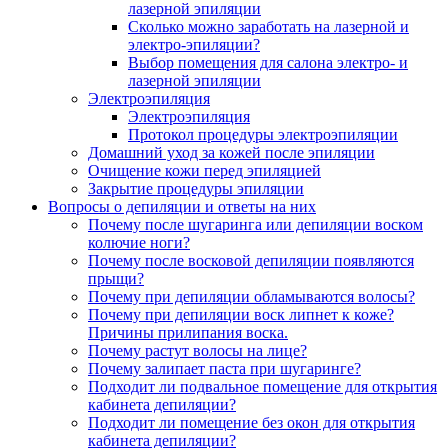
лазерной эпиляции
Сколько можно заработать на лазерной и
электро-эпиляции?
Выбор помещения для салона электро- и
лазерной эпиляции
Электроэпиляция
Электроэпиляция
Протокол процедуры электроэпиляции
Домашний уход за кожей после эпиляции
Очищение кожи перед эпиляцией
Закрытие процедуры эпиляции
Вопросы о депиляции и ответы на них
Почему после шугаринга или депиляции воском
колючие ноги?
Почему после восковой депиляции появляются
прыщи?
Почему при депиляции обламываются волосы?
Почему при депиляции воск липнет к коже?
Причины прилипания воска.
Почему растут волосы на лице?
Почему залипает паста при шугаринге?
Подходит ли подвальное помещение для открытия
кабинета депиляции?
Подходит ли помещение без окон для открытия
кабинета депиляции?