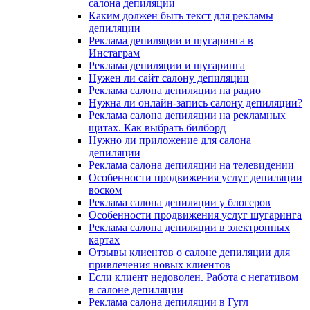
салона депиляции
Каким должен быть текст для рекламы
депиляции
Реклама депиляции и шугаринга в
Инстаграм
Реклама депиляции и шугаринга
Нужен ли сайт салону депиляции
Реклама салона депиляции на радио
Нужна ли онлайн-запись салону депиляции?
Реклама салона депиляции на рекламных
щитах. Как выбрать билборд
Нужно ли приложение для салона
депиляции
Реклама салона депиляции на телевидении
Особенности продвижения услуг депиляции
воском
Реклама салона депиляции у блогеров
Особенности продвижения услуг шугаринга
Реклама салона депиляции в электронных
картах
Отзывы клиентов о салоне депиляции для
привлечения новых клиентов
Если клиент недоволен. Работа с негативом
в салоне депиляции
Реклама салона депиляции в Гугл