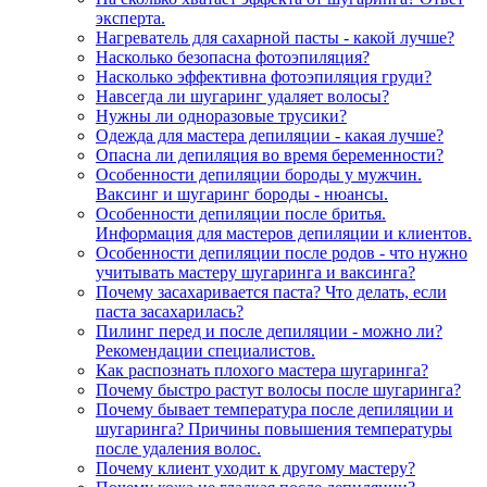
эксперта.
Нагреватель для сахарной пасты - какой лучше?
Насколько безопасна фотоэпиляция?
Насколько эффективна фотоэпиляция груди?
Навсегда ли шугаринг удаляет волосы?
Нужны ли одноразовые трусики?
Одежда для мастера депиляции - какая лучше?
Опасна ли депиляция во время беременности?
Особенности депиляции бороды у мужчин.
Ваксинг и шугаринг бороды - нюансы.
Особенности депиляции после бритья.
Информация для мастеров депиляции и клиентов.
Особенности депиляции после родов - что нужно
учитывать мастеру шугаринга и ваксинга?
Почему засахаривается паста? Что делать, если
паста засахарилась?
Пилинг перед и после депиляции - можно ли?
Рекомендации специалистов.
Как распознать плохого мастера шугаринга?
Почему быстро растут волосы после шугаринга?
Почему бывает температура после депиляции и
шугаринга? Причины повышения температуры
после удаления волос.
Почему клиент уходит к другому мастеру?