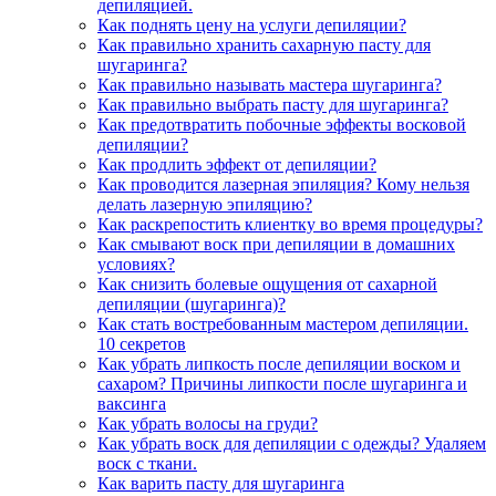
депиляцией.
Как поднять цену на услуги депиляции?
Как правильно хранить сахарную пасту для
шугаринга?
Как правильно называть мастера шугаринга?
Как правильно выбрать пасту для шугаринга?
Как предотвратить побочные эффекты восковой
депиляции?
Как продлить эффект от депиляции?
Как проводится лазерная эпиляция? Кому нельзя
делать лазерную эпиляцию?
Как раскрепостить клиентку во время процедуры?
Как смывают воск при депиляции в домашних
условиях?
Как снизить болевые ощущения от сахарной
депиляции (шугаринга)?
Как стать востребованным мастером депиляции.
10 секретов
Как убрать липкость после депиляции воском и
сахаром? Причины липкости после шугаринга и
ваксинга
Как убрать волосы на груди?
Как убрать воск для депиляции с одежды? Удаляем
воск с ткани.
Как варить пасту для шугаринга