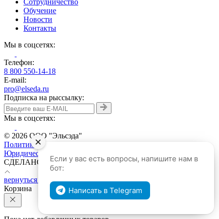
Сотрудничество
Обучение
Новости
Контакты
Мы в соцсетях:
Телефон:
8 800 550-14-18
E-mail:
pro@elseda.ru
Подписка на рыссылку:
Мы в соцсетях:
© 2026 ООО "Эльсэда"
×
Политика конфиденциальности
Юридическая информация
Если у вас есть вопросы, напишите нам в
CДЕЛАНО В REDBOX.SOLUTIONS
бот:
вернуться наверх
Корзина
Написать в Telegram