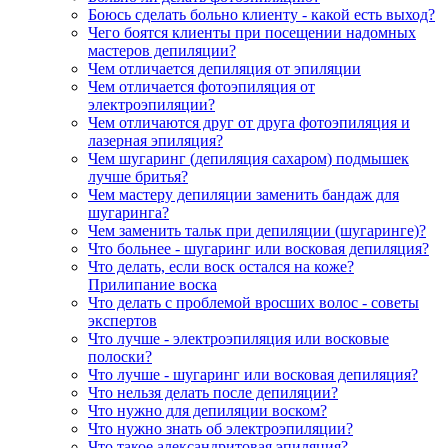
Боюсь сделать больно клиенту - какой есть выход?
Чего боятся клиенты при посещении надомных
мастеров депиляции?
Чем отличается депиляция от эпиляции
Чем отличается фотоэпиляция от
электроэпиляции?
Чем отличаются друг от друга фотоэпиляция и
лазерная эпиляция?
Чем шугаринг (депиляция сахаром) подмышек
лучше бритья?
Чем мастеру депиляции заменить бандаж для
шугаринга?
Чем заменить тальк при депиляции (шугаринге)?
Что больнее - шугаринг или восковая депиляция?
Что делать, если воск остался на коже?
Прилипание воска
Что делать с проблемой вросших волос - советы
экспертов
Что лучше - электроэпиляция или восковые
полоски?
Что лучше - шугаринг или восковая депиляция?
Что нельзя делать после депиляции?
Что нужно для депиляции воском?
Что нужно знать об электроэпиляции?
Что такое александритовая эпиляция?