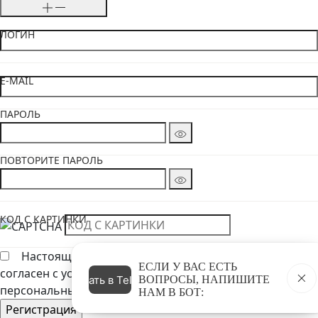
ЛОГИН
E-MAIL
ПАРОЛЬ
ПОВТОРИТЕ ПАРОЛЬ
КОД С КАРТИНКИ
Настоящим подтверждаю, что я ознакомлен и
ЕСЛИ У ВАС ЕСТЬ
согласен с условиями Политики обработки
Написать в Telegram
ВОПРОСЫ, НАПИШИТЕ
персональных данных
НАМ В БОТ: