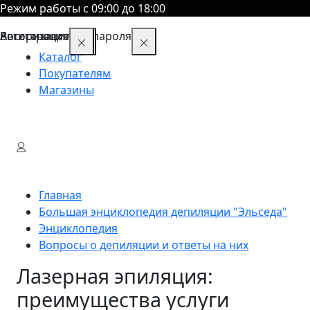
Режим работы с 09:00 до 18:00
Восстановление пароля
Авторизация
Регистрация
Каталог
Покупателям
Магазины
Главная
Большая энциклопедия депиляции "Эльседа"
Энциклопедия
Вопросы о депиляции и ответы на них
Лазерная эпиляция:
преимущества услуги