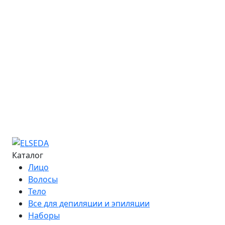
Онлайн-курсы
Расписание семинаров
Курс «Мастер депиляции»
Курс «Повышение квалификации»
Курс «Технолог - преподаватель»
Информация об обучении
Большая Энциклопедия Депиляции
Журнал "Бьюти-Гид"
Сведения об образовательной организации
Контакты
Каталог
Лицо
Волосы
Тело
Все для депиляции и эпиляции
Наборы