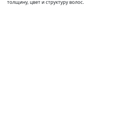
толщину, цвет и структуру волос.
Лицо
Линия ANTI AGE
Средства для умывания
Сыворотки
Кремы
Пилинги
Маски и патчи
Тоники
Средства для губ
Уход для кожи вокруг глаз
Волосы
Тело
Линия INTENSIVE
Кремы
Гели для душа