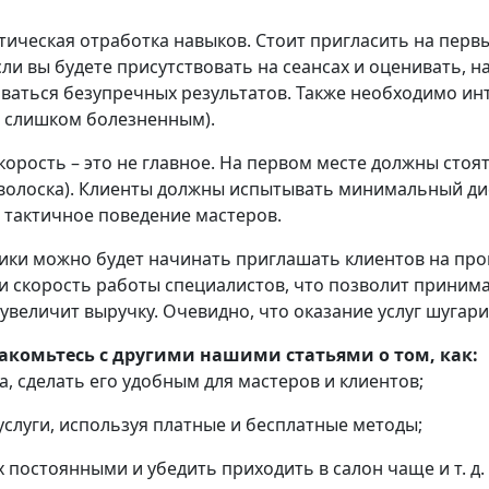
тическая отработка навыков. Стоит пригласить на перв
ли вы будете присутствовать на сеансах и оценивать, 
биваться безупречных результатов. Также необходимо 
ь слишком болезненным).
корость – это не главное. На первом месте должны стоя
о волоска). Клиенты должны испытывать минимальный ди
 тактичное поведение мастеров.
ики можно будет начинать приглашать клиентов на про
и скорость работы специалистов, что позволит приним
 увеличит выручку. Очевидно, что оказание услуг шугар
акомьтесь с другими нашими статьями о том, как:
, сделать его удобным для мастеров и клиентов;
услуги, используя платные и бесплатные методы;
х постоянными и убедить приходить в салон чаще и т. д.