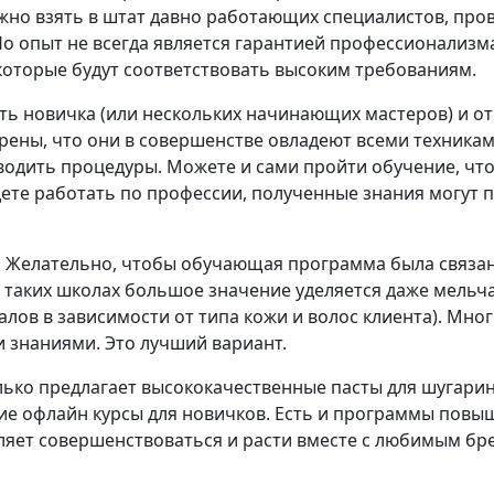
жно взять в штат давно работающих специалистов, про
Но опыт не всегда является гарантией профессионализм
 которые будут соответствовать высоким требованиям.
ть новичка (или нескольких начинающих мастеров) и от
ерены, что они в совершенстве овладеют всеми техникам
одить процедуры. Можете и сами пройти обучение, чт
дете работать по профессии, полученные знания могут 
. Желательно, чтобы обучающая программа была связа
 таких школах большое значение уделяется даже мель
алов в зависимости от типа кожи и волос клиента). Мн
 знаниями. Это лучший вариант.
лько предлагает высококачественные пасты для шугари
ие офлайн курсы для новичков. Есть и программы повы
ляет совершенствоваться и расти вместе с любимым бр