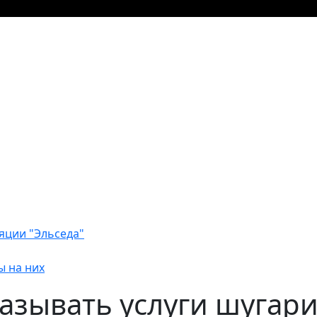
яции "Эльседа"
ы на них
азывать услуги шугари