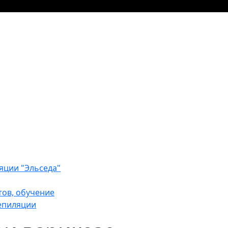
яции "Эльседа"
тов, обучение
епиляции