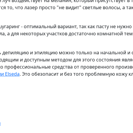
 луч воздействует на меланин, который присутствует в 
я то, что лазер просто "не видит" светлые волосы, а та
шугаринг - оптимальный вариант, так как пасту не нужн
ла, а для некоторых участков достаточно комнатной те
ь депиляцию и эпиляцию можно только на начальной и 
одящим и доступным методом для этого состояния являе
 профессиональные средства от проверенного производ
и Elseda
. Это обезопасит и без того проблемную кожу 
и