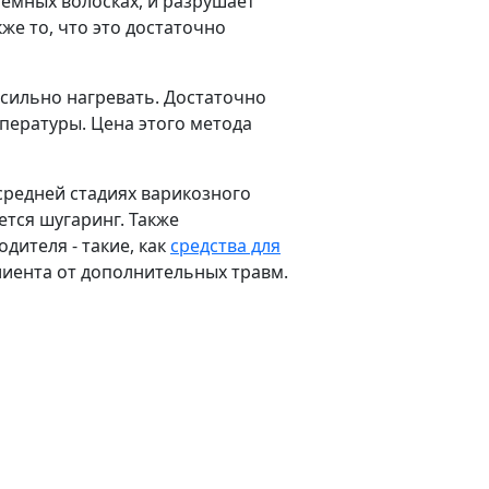
темных волосках, и разрушает
кже то, что это достаточно
о сильно нагревать. Достаточно
мпературы. Цена этого метода
средней стадиях варикозного
тся шугаринг. Также
ителя - такие, как
средства для
клиента от дополнительных травм.