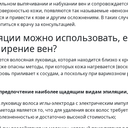
сильном выпячивании и набухании вен и сопровождается
оверхностью кожи, появляются так называемые «венозн
я и привести к язве и другим осложнениям. В таких сл
иться к врачу за консультацией.
яции можно использовать, е
ирение вен?
тся волосяная луковица, которая находится близко к к
кже опасны методы, при которых кожа нагревается (вос
ровь приливает к сосудам, а поскольку при варикозном 
 предпочтение наиболее щадящим видам эпиляции,
в луковицу волоса иглы-электрода с электрическим импу
метода является то, что для удаления всех волос требует
олезненностью и достаточно высокой стоимостью;