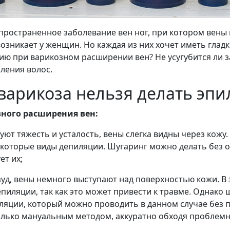
пространенное заболевание вен ног, при котором вены 
озникает у женщин. Но каждая из них хочет иметь глад
ию при варикозном расширении вен? Не усугубится ли з
ления волос.
 варикоза нельзя делать эп
зного расширения вен:
уют тяжесть и усталость, вены слегка видны через кожу.
оторые виды депиляции. Шугаринг можно делать без ог
ет их;
зуд, вены немного выступают над поверхностью кожи. В
иляции, так как это может привести к травме. Однако ш
ляции, который можно проводить в данном случае без п
олько мануальным методом, аккуратно обходя проблемн