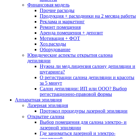
Финансовая модель
Прочие расходы
Продукция + расходники на 2 месяца работы
Реклама и маркетинг
Ремонт помещения
Аренда помещения + депозит
Мотивация + ФОТ
Хоз.расходы
Оборудование
Юридические аспекты открытия салона
депиляции
Нужна ли мед.лицензия салону депиляции и
шугаринга?
О регистрации салона депиляции и красоты
за 5 минут
Салон депиляции: ИП или ООО? Выбор
регистрационно-правовой формы
Аппаратная эпиляция
Лазерная эпиляция
Протокол процедуры лазерной эпиляции
Открытие салона
Выбор помещения для салона электро- и
лазерной эпиляции
Где заниматься лазерной и электро-
эпиляцией