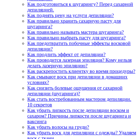
Как подготовиться к шугарингу? Перед сахарной
депиляцией.
Как поднять цену на услуги депиляции?
Как правильно хранить сахарную пасту для
шугаринга?
Как правильно называть мастера шугаринга?
Как правильно выбрать пасту для шугаринга?
Как предотвратить побочные эффекты восковой
депиляции?
Как продлить эффект от депиляции?
Как проводится лазерная эпиляция? Кому нельзя
делать лазерную эпиляцию?
Как раскрепостить клиентку во время процедуры?
Как смывают воск при депиляции в домашних
условиях?
Как снизить болевые ощущения от сахарной
депиляции (шугаринга)?
Как стать востребованным мастером депиляции.
10 секретов
Как убрать липкость после депиляции воском и
сахаром? Причины липкости после шугаринга и
ваксинга
Как убрать волосы на груди?
Как убрать воск для депиляции с одежды? Удаляем
воск с ткани.