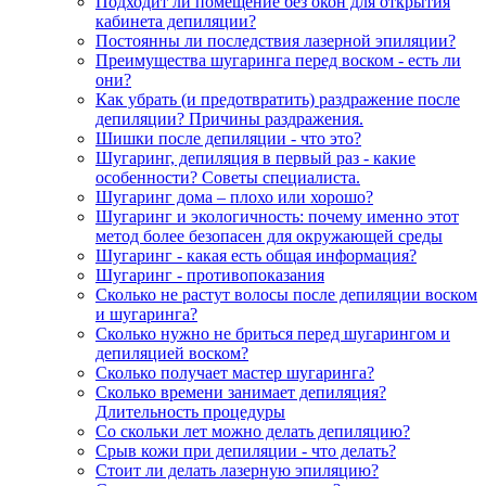
Подходит ли помещение без окон для открытия
кабинета депиляции?
Постоянны ли последствия лазерной эпиляции?
Преимущества шугаринга перед воском - есть ли
они?
Как убрать (и предотвратить) раздражение после
депиляции? Причины раздражения.
Шишки после депиляции - что это?
Шугаринг, депиляция в первый раз - какие
особенности? Советы специалиста.
Шугаринг дома – плохо или хорошо?
Шугаринг и экологичность: почему именно этот
метод более безопасен для окружающей среды
Шугаринг - какая есть общая информация?
Шугаринг - противопоказания
Сколько не растут волосы после депиляции воском
и шугаринга?
Сколько нужно не бриться перед шугарингом и
депиляцией воском?
Сколько получает мастер шугаринга?
Сколько времени занимает депиляция?
Длительность процедуры
Со скольки лет можно делать депиляцию?
Срыв кожи при депиляции - что делать?
Стоит ли делать лазерную эпиляцию?