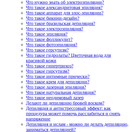
Что нужно знать об электроэпиляции?
Что такое александритовая эпиляция?
Что такое аппарат для элос-эпиляции?
Что такое бикини-дизайн?
Что такое бразильская депиляция?
Что такое электроэпиляция?
Что такое эпиляция?
Что такое фолликулит?
Что такое фотоэпиляция?
Что такое герсутизм?
Что такое гидролаты? Цветочная вода для
красивой кожи
Что такое гипертрихоз?
Что такое гирсутизм?
Что такое интимные прически?
Что такое крем для депиляции?
Что такое лазерная эпиляция?
Что такое натуральная депиляция?
Что такое неодимовый лазер
Делают ли депиляцию бровей воском?
Депиляция и антистрессовый эффект: как
процедура может помочь расслабиться и снять
напряжение
Депиляция и ислам - можно ли делать депиляцию,
заниматься депиляцией?