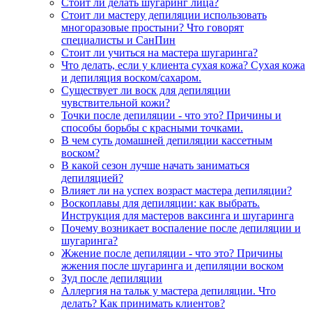
Стоит ли делать шугаринг лица?
Стоит ли мастеру депиляции использовать
многоразовые простыни? Что говорят
специалисты и СанПин
Стоит ли учиться на мастера шугаринга?
Что делать, если у клиента сухая кожа? Сухая кожа
и депиляция воском/сахаром.
Существует ли воск для депиляции
чувствительной кожи?
Точки после депиляции - что это? Причины и
способы борьбы с красными точками.
В чем суть домашней депиляции кассетным
воском?
В какой сезон лучше начать заниматься
депиляцией?
Влияет ли на успех возраст мастера депиляции?
Воскоплавы для депиляции: как выбрать.
Инструкция для мастеров ваксинга и шугаринга
Почему возникает воспаление после депиляции и
шугаринга?
Жжение после депиляции - что это? Причины
жжения после шугаринга и депиляции воском
Зуд после депиляции
Аллергия на тальк у мастера депиляции. Что
делать? Как принимать клиентов?