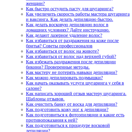
женщин?
Как быстро остудить пасту для шугаринга?
Как увеличить скорость работы мастера шугаринга
и ваксинга. Как делать депиляцию быстро.
Как делать восковую депиляцию волос в
домашних условиях? Дайте инструкцию.
Как делают лазерное удаление волос?
Как избавиться от раздражения на коже после
бритья? Советы профессионалов
Как избавиться от волос на животе?
Как избавиться от волос над верхней губой?
Как избежать раздражения после депиляции
бикини? Проверенные методы.
Как мастеру не потерять навыки депиляции?
Как можно депилировать подмышки?
Как начать оказывать услуги шугаринга у себя в
салоне?
Как написать хороший отзыв мастеру шугаринга.
Шаблоны отзывов.
Как очистить банку от воска для депиляции?
Как подготовить кожу ног к депиляции?
Как подготовиться к фотоэпиляции и какие есть
противопоказания к ней?
Как подготовиться к процедуре восковой
депиляции?