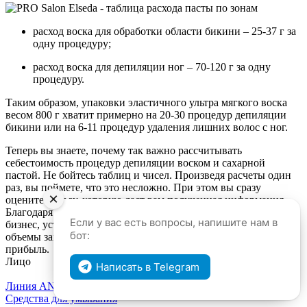
расход воска для обработки области бикини – 25-37 г за
одну процедуру;
расход воска для депиляции ног – 70-120 г за одну
процедуру.
Таким образом, упаковки эластичного ультра мягкого воска
весом 800 г хватит примерно на 20-30 процедур депиляции
бикини или на 6-11 процедур удаления лишних волос с ног.
Теперь вы знаете, почему так важно рассчитывать
себестоимость процедур депиляции воском и сахарной
пастой. Не бойтесь таблиц и чисел. Произведя расчеты один
раз, вы поймете, что это несложно. При этом вы сразу
×
оцените пользу, которую даст вам полученная информация.
Благодаря ей вы сможете полностью контролировать ваш
Если у вас есть вопросы, напишите нам в
бизнес, устанавливать правильные цены, оптимизировать
бот:
объемы закупок материалов и постепенно увеличивать
прибыль.
Лицо
Написать в Telegram
Линия ANTI AGE
Средства для умывания