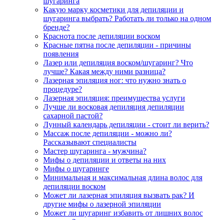
шугаринга
Какую марку косметики для депиляции и
шугаринга выбрать? Работать ли только на одном
бренде?
Краснота после депиляции воском
Красные пятна после депиляции - причины
появления
Лазер или депиляция воском/шугаринг? Что
лучше? Какая между ними разница?
Лазерная эпиляция ног: что нужно знать о
процедуре?
Лазерная эпиляция: преимущества услуги
Лучше ли восковая депиляция депиляции
сахарной пастой?
Лунный календарь депиляции - стоит ли верить?
Массаж после депиляции - можно ли?
Рассказывают специалисты
Мастер шугаринга - мужчина?
Мифы о депиляции и ответы на них
Мифы о шугаринге
Минимальная и максимальная длина волос для
депиляции воском
Может ли лазерная эпиляция вызвать рак? И
другие мифы о лазерной эпиляции
Может ли шугаринг избавить от лишних волос