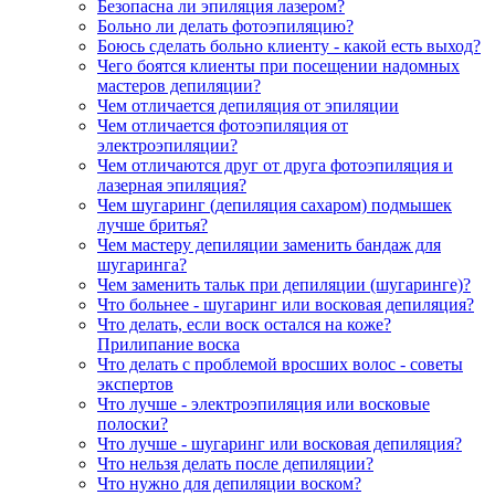
Безопасна ли эпиляция лазером?
Больно ли делать фотоэпиляцию?
Боюсь сделать больно клиенту - какой есть выход?
Чего боятся клиенты при посещении надомных
мастеров депиляции?
Чем отличается депиляция от эпиляции
Чем отличается фотоэпиляция от
электроэпиляции?
Чем отличаются друг от друга фотоэпиляция и
лазерная эпиляция?
Чем шугаринг (депиляция сахаром) подмышек
лучше бритья?
Чем мастеру депиляции заменить бандаж для
шугаринга?
Чем заменить тальк при депиляции (шугаринге)?
Что больнее - шугаринг или восковая депиляция?
Что делать, если воск остался на коже?
Прилипание воска
Что делать с проблемой вросших волос - советы
экспертов
Что лучше - электроэпиляция или восковые
полоски?
Что лучше - шугаринг или восковая депиляция?
Что нельзя делать после депиляции?
Что нужно для депиляции воском?