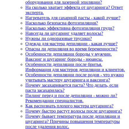
оборудования для лазерной эпиляции?
На сколько хватает эффекта от шугаринга? Ответ
эксперта.
Нагреватель для сахарной пасты - какой лучше?
Насколько безопасна фотоэпиляция?
Насколько эффективна фотоэпиляция груди?
Навсегда ли шугаринг удаляет волосы?
Нужны ли одноразовые трусики?
Одежда для мастера депиляции - какая лучше?
Опасна ли депиляция во время беременности?
Особенности депиляции бороды у мужчин.
Ваксинг и шугаринг бороды - нюансы.
Особенности депиляции после бритья.
Информация для мастеров депиляции и клиентов.
Особенности депиляции после родов - что нужно
учитывать мастеру шугаринга и ваксинга?
Почему засахаривается паста? Что делать, если
паста засахарилась?
Пилинг перед и после депиляции - можно ли?
Рекомендации специалистов.
Как распознать плохого мастера шугаринга?
Почему быстро растут волосы после шугаринга?
Почему бывает температура после депиляции и
шугаринга? Причины повышения температуры
после удаления волос.