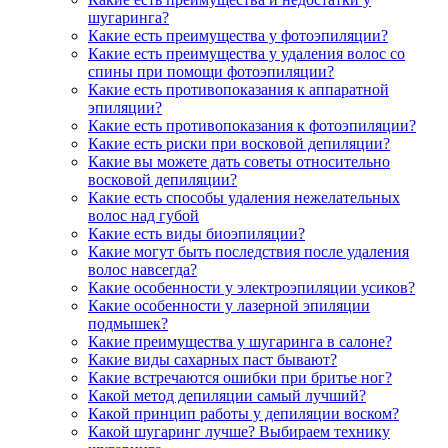
шугаринга?
Какие есть преимущества у фотоэпиляции?
Какие есть преимущества у удаления волос со
спины при помощи фотоэпиляции?
Какие есть противопоказания к аппаратной
эпиляции?
Какие есть противопоказания к фотоэпиляции?
Какие есть риски при восковой депиляции?
Какие вы можете дать советы относительно
восковой депиляции?
Какие есть способы удаления нежелательных
волос над губой
Какие есть виды биоэпиляции?
Какие могут быть последствия после удаления
волос навсегда?
Какие особенности у электроэпиляции усиков?
Какие особенности у лазерной эпиляции
подмышек?
Какие преимущества у шугаринга в салоне?
Какие виды сахарных паст бывают?
Какие встречаются ошибки при бритье ног?
Какой метод депиляции самый лучший?
Какой принцип работы у депиляции воском?
Какой шугаринг лучше? Выбираем технику