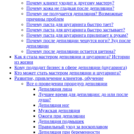
Почему клиент уходит к другому мастеру?
Почему кожа не гладкая после депиляции?
Почему не получается депиляция? Возможные
причины проблем
Почему паста для шугаринга быстро тает?
Почему паста для шугаринга быстро застывает?
Почему паста для шугаринга прилипает к рукам?
Почему после депиляции чешутся ноги? Зуд после
депиляции
Почему после депиляции остается щетина?
Как я стала мастером депиляции и шугаринга? Истории
из жизни
Кому подходит бизнес в сфере депиляции (шугаринга)
Кто может стать мастером депиляции и шугаринга?
Развитие, привлечение клиентов, обучение
Все о проведении процедур депиляции
Депиляция лица
Лучшее время для депиляции: до или после
душа?
Депиляция ног
Мужская депиляция
Ожоги при депиляции
Депиляция подмышек
Правильный уход за воскоплавом
Депиляция при беременности