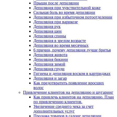
Прыщи после депиляции
Депиляция при чувствительной коже
Сильная боль во время депиляции
Депиляция при избыточном потоотделении
Депиляция при варикозе
Депиляция рук
Депиляция шеи
Депиляция спины
Депиляция в зрелом возрасте
Депиляция во время месячных
6 причин, почему депиляция лучше бритья
Депиляция живота
Депиляция бикини
Депиляция зимой
Депиляция груди
Гигиена и депиляция воском в картриджах
Депиляция и загар
Как предотвратить появление вросших
волос
Привлечение клиентов на депиляцию и шугаринг
Как привлечь клиентов на депиляцию. План
по привлечению клиентов.
Увеличение среднего чека за счет
дополнительных услуг
Продажа товаров в салоне депиляции