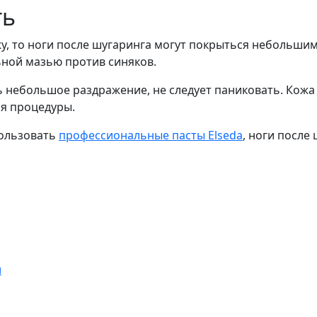
ть
жу, то ноги после шугаринга могут покрыться небольши
ной мазью против синяков.
ь небольшое раздражение, не следует паниковать. Кожа
я процедуры.
пользовать
профессиональные пасты Elseda
, ноги после
и