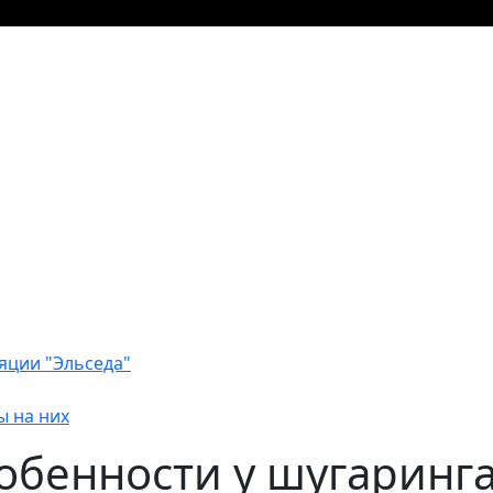
яции "Эльседа"
ы на них
собенности у шугаринга