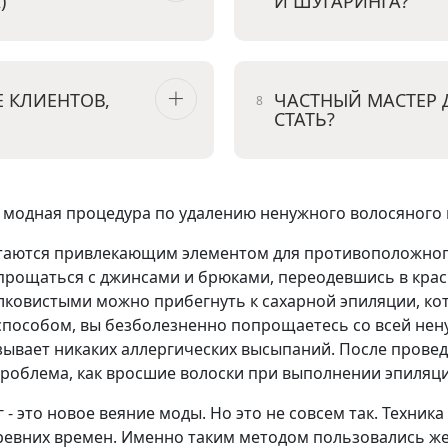
)
И ШУГАРИНГА?
 КЛИЕНТОВ,
ЧАСТНЫЙ МАСТЕР 
СТАТЬ?
и модная процедура по удалению ненужного волосяного 
стаются привлекающим элементом для противоположног
опрощаться с джинсами и брюками, переодевшись в крас
лковистыми можно прибегнуть к сахарной эпиляции, ко
способом, вы безболезненно попрощаетесь со всей нен
ызывает никаких аллергических высыпаний. После прове
проблема, как вросшие волоски при выполнении эпиляции
 - это новое веяние моды. Но это не совсем так. Техник
древних времен. Именно таким методом пользовались ж