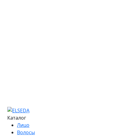
Стать представителем
Закупки
Обучение
Онлайн-курсы
Расписание семинаров
Курс «Мастер депиляции»
Курс «Повышение квалификации»
Курс «Технолог - преподаватель»
Информация об обучении
Большая Энциклопедия Депиляции
Журнал "Бьюти-Гид"
Сведения об образовательной организации
Контакты
Каталог
Лицо
Волосы