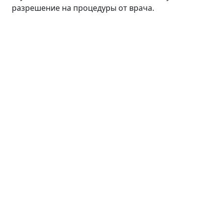
разрешение на процедуры от врача.
Лицо
Линия ANTI AGE
Средства для умывания
Сыворотки
Кремы
Пилинги
Маски и патчи
Тоники
Средства для губ
Уход для кожи вокруг глаз
Волосы
Тело