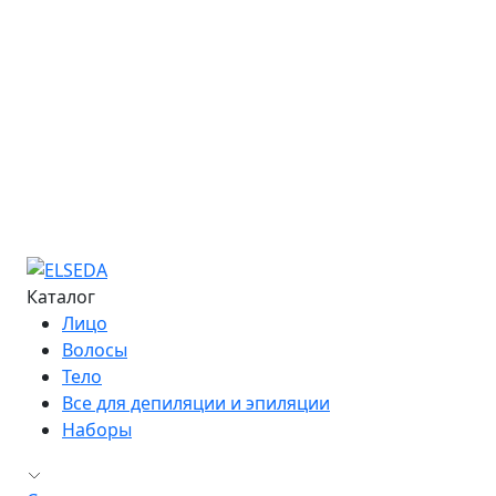
Онлайн-курсы
Расписание семинаров
Курс «Мастер депиляции»
Курс «Повышение квалификации»
Курс «Технолог - преподаватель»
Информация об обучении
Большая Энциклопедия Депиляции
Журнал "Бьюти-Гид"
Сведения об образовательной организации
Контакты
Каталог
Лицо
Волосы
Тело
Все для депиляции и эпиляции
Наборы