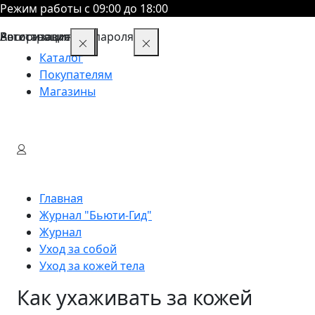
Режим работы с 09:00 до 18:00
Восстановление пароля
Авторизация
Регистрация
Каталог
Покупателям
Магазины
Главная
Журнал "Бьюти-Гид"
Журнал
Уход за собой
Уход за кожей тела
Как ухаживать за кожей