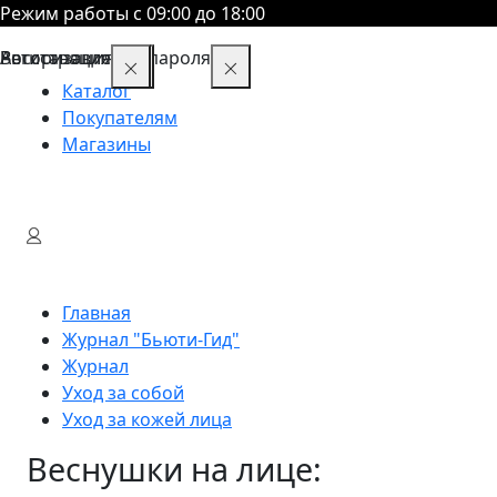
Режим работы с 09:00 до 18:00
Восстановление пароля
Авторизация
Регистрация
Каталог
Покупателям
Магазины
Главная
Журнал "Бьюти-Гид"
Журнал
Уход за собой
Уход за кожей лица
Веснушки на лице: