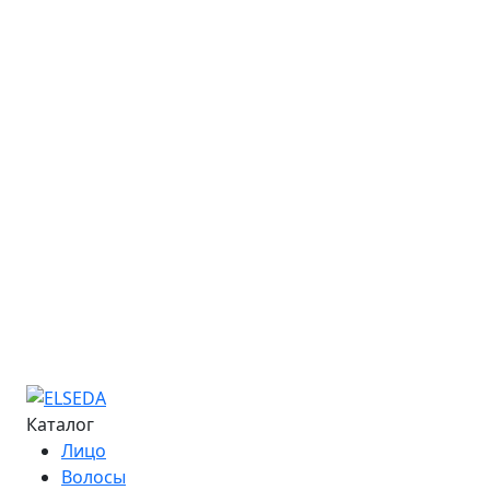
Стать представителем
Закупки
Обучение
Онлайн-курсы
Расписание семинаров
Курс «Мастер депиляции»
Курс «Повышение квалификации»
Курс «Технолог - преподаватель»
Информация об обучении
Большая Энциклопедия Депиляции
Журнал "Бьюти-Гид"
Сведения об образовательной организации
Контакты
Каталог
Лицо
Волосы