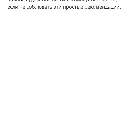
если не соблюдать эти простые рекомендации.
Лицо
Линия ANTI AGE
Средства для умывания
Сыворотки
Кремы
Пилинги
Маски и патчи
Тоники
Средства для губ
Уход для кожи вокруг глаз
Волосы
Тело