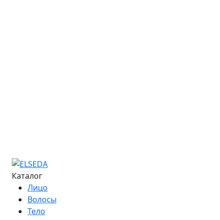
Закупки
Обучение
Онлайн-курсы
Расписание семинаров
Курс «Мастер депиляции»
Курс «Повышение квалификации»
Курс «Технолог - преподаватель»
Информация об обучении
Большая Энциклопедия Депиляции
Журнал "Бьюти-Гид"
Сведения об образовательной организации
Контакты
Каталог
Лицо
Волосы
Тело