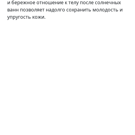
и бережное отношение к телу после солнечных
ванн позволяет надолго сохранить молодость и
упругость кожи.
Лицо
Линия ANTI AGE
Средства для умывания
Сыворотки
Кремы
Пилинги
Маски и патчи
Тоники
Средства для губ
Уход для кожи вокруг глаз
Волосы
Тело
Линия INTENSIVE