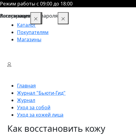
Режим работы с 09:00 до 18:00
Восстановление пароля
Авторизация
Регистрация
Каталог
Покупателям
Магазины
Главная
Журнал "Бьюти-Гид"
Журнал
Уход за собой
Уход за кожей лица
Как восстановить кожу