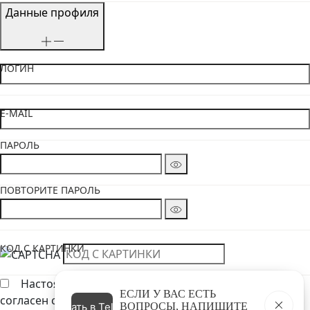
Данные профиля
ЛОГИН
E-MAIL
ПАРОЛЬ
ПОВТОРИТЕ ПАРОЛЬ
КОД С КАРТИНКИ
Настоящим подтверждаю, что я ознакомлен и
ЕСЛИ У ВАС ЕСТЬ
согласен с условиями Политики обработки
Написать в Telegram
ВОПРОСЫ, НАПИШИТЕ