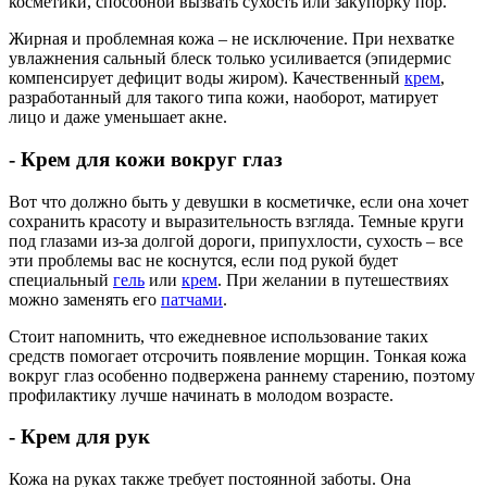
косметики, способной вызвать сухость или закупорку пор.
Жирная и проблемная кожа – не исключение. При нехватке
увлажнения сальный блеск только усиливается (эпидермис
компенсирует дефицит воды жиром). Качественный
крем
,
разработанный для такого типа кожи, наоборот, матирует
лицо и даже уменьшает акне.
- Крем для кожи вокруг глаз
Вот что должно быть у девушки в косметичке, если она хочет
сохранить красоту и выразительность взгляда. Темные круги
под глазами из-за долгой дороги, припухлости, сухость – все
эти проблемы вас не коснутся, если под рукой будет
специальный
гель
или
крем
. При желании в путешествиях
можно заменять его
патчами
.
Стоит напомнить, что ежедневное использование таких
средств помогает отсрочить появление морщин. Тонкая кожа
вокруг глаз особенно подвержена раннему старению, поэтому
профилактику лучше начинать в молодом возрасте.
- Крем для рук
Кожа на руках также требует постоянной заботы. Она