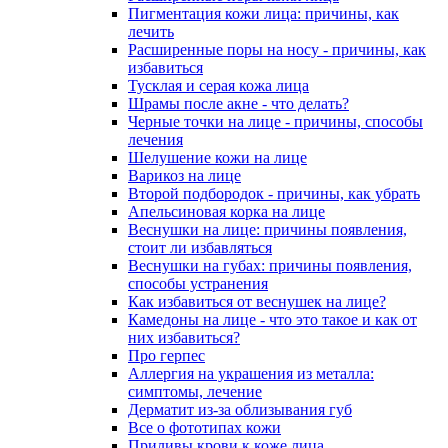
Пигментация кожи лица: причины, как
лечить
Расширенные поры на носу - причины, как
избавиться
Тусклая и серая кожа лица
Шрамы после акне - что делать?
Черные точки на лице - причины, способы
лечения
Шелушение кожи на лице
Варикоз на лице
Второй подбородок - причины, как убрать
Апельсиновая корка на лице
Веснушки на лице: причины появления,
стоит ли избавляться
Веснушки на губах: причины появления,
способы устранения
Как избавиться от веснушек на лице?
Камедоны на лице - что это такое и как от
них избавиться?
Про герпес
Аллергия на украшения из металла:
симптомы, лечение
Дерматит из-за облизывания губ
Все о фототипах кожи
Приливы крови к коже лица