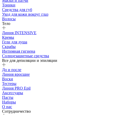
Маски и патчи
Тоники
Средства для губ
Уход для кожи вокруг глаз
Волосы
Тело
Линия INTENSIVE
Кремы
Гели для душа
Скрабы
Интимная гигиена
Солнцезащитные средства
Все для депиляции и эпиляции
До и после
Линия вросшие
Воски
Тестеры
Линия PRO Epil
Аксессуары
Пасты
Наборы
О нас
Сотрудничество