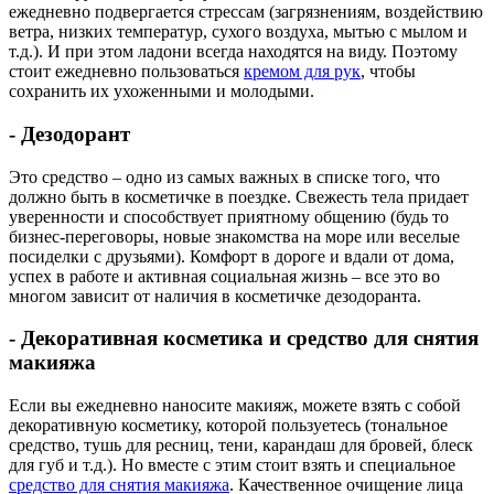
ежедневно подвергается стрессам (загрязнениям, воздействию
ветра, низких температур, сухого воздуха, мытью с мылом и
т.д.). И при этом ладони всегда находятся на виду. Поэтому
стоит ежедневно пользоваться
кремом для рук
, чтобы
сохранить их ухоженными и молодыми.
- Дезодорант
Это средство – одно из самых важных в списке того, что
должно быть в косметичке в поездке. Свежесть тела придает
уверенности и способствует приятному общению (будь то
бизнес-переговоры, новые знакомства на море или веселые
посиделки с друзьями). Комфорт в дороге и вдали от дома,
успех в работе и активная социальная жизнь – все это во
многом зависит от наличия в косметичке дезодоранта.
- Декоративная косметика и средство для снятия
макияжа
Если вы ежедневно наносите макияж, можете взять с собой
декоративную косметику, которой пользуетесь (тональное
средство, тушь для ресниц, тени, карандаш для бровей, блеск
для губ и т.д.). Но вместе с этим стоит взять и специальное
средство для снятия макияжа
. Качественное очищение лица