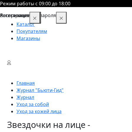
Режим работы с 09:00 до 18:00
Восстановление пароля
Авторизация
Регистрация
Каталог
Покупателям
Магазины
Главная
Журнал "Бьюти-Гид"
Журнал
Уход за собой
Уход за кожей лица
Звездочки на лице -