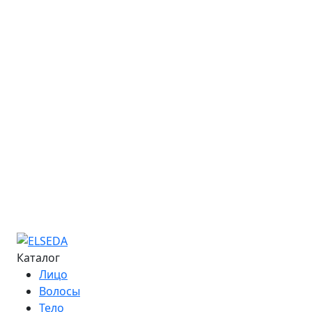
Стать представителем
Закупки
Обучение
Онлайн-курсы
Расписание семинаров
Курс «Мастер депиляции»
Курс «Повышение квалификации»
Курс «Технолог - преподаватель»
Информация об обучении
Большая Энциклопедия Депиляции
Журнал "Бьюти-Гид"
Сведения об образовательной организации
Контакты
Каталог
Лицо
Волосы
Тело