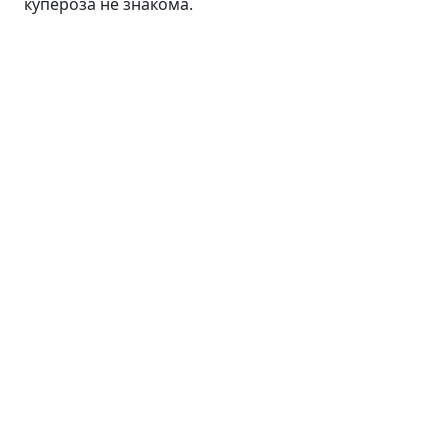
купероза не знакома.
Лицо
Линия ANTI AGE
Средства для умывания
Сыворотки
Кремы
Пилинги
Маски и патчи
Тоники
Средства для губ
Уход для кожи вокруг глаз
Волосы
Тело