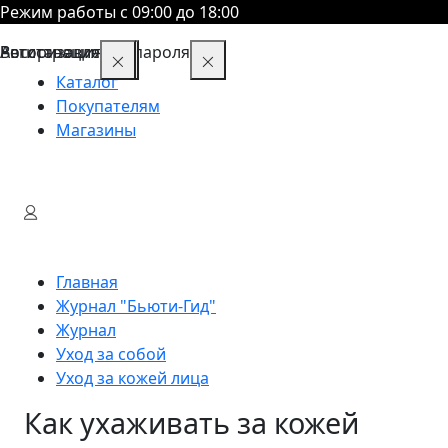
Режим работы с 09:00 до 18:00
Восстановление пароля
Авторизация
Регистрация
Каталог
Покупателям
Магазины
Главная
Журнал "Бьюти-Гид"
Журнал
Уход за собой
Уход за кожей лица
Как ухаживать за кожей