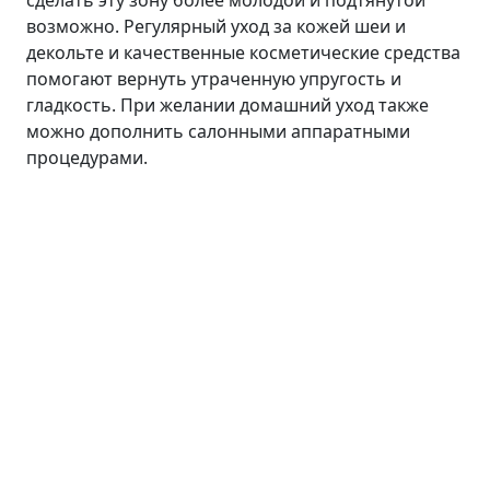
сделать эту зону более молодой и подтянутой
возможно. Регулярный уход за кожей шеи и
декольте и качественные косметические средства
помогают вернуть утраченную упругость и
гладкость. При желании домашний уход также
можно дополнить салонными аппаратными
процедурами.
Лицо
Линия ANTI AGE
Средства для умывания
Сыворотки
Кремы
Пилинги
Маски и патчи
Тоники
Средства для губ
Уход для кожи вокруг глаз