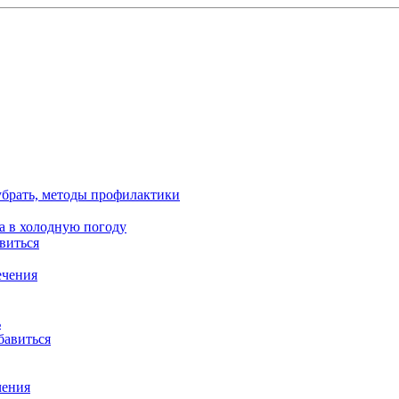
 убрать, методы профилактики
ца в холодную погоду
виться
ечения
ь
бавиться
чения