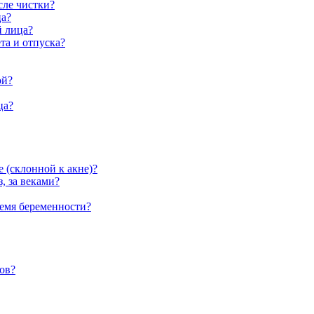
сле чистки?
ца?
й лица?
та и отпуска?
ой?
ца?
е (склонной к акне)?
, за веками?
ремя беременности?
дов?