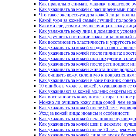
Как правильно снимать макияж: пошаговое р
Как ухаживать за кожей с расширенными пор
Что такое экспресс-уход за кожей лица: полны
Какой уход за кожей самый лучший: подробно
Какими средствами лучше очищать кожу лица
Как увлажнять кожу лица в домашних условия
Как улучшить состояние кожи лица: полный г
Как восстановить эластичность и упругость к
Как ухаживать за кожей ягодиц: советы экспе
Как ухаживать за кожей после пилинга: восс
Как ухаживать за кожей при похудении: совет
Как ухаживать за кожей после ретиноидов: и
Как ухаживать за кожей живота после родов: 
Как очищать кожу, склонную к покраснениям:
Как ухаживать за кожей в зоне бикини: совет
10 ошибок в уходе за кожей, ухудшающих ее с
Как ухаживают за кожей модели: секреты их 
Как восстановить кожу после загара: полное 
Можно ли очищать кожу лица содой, чем ее з
Как ухаживать за кожей после 60 лет: руковод
Уход за кожей лица: нюансы и особенности
Как ухаживать за кожей век: полное руководс
Как ухаживать за кожей шеи и декольте: лучш
Как ухаживать за кожей после 70 лет: рекоме
Как ухаживать за кожей лица во время берем