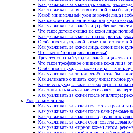
Как ухаживать за кожей рук зимой: рекоменд
Как ухаживать за чувствительной кожей лица
Какой минимальный уход за кожей лица необ
Как работает очищение кожи лица ультразвук
Как ухаживать за кожей лица ребенка: советы
Что такое детокс очищение кожи лица: полны
Как ухаживать за кожей лица подростка: рек
Особенности уходовой косметики с энзимной
Как ухаживать за кожей лица, склонной к куп
Что значит 'тонизированная кожа'
Трехступенчатый уход за кожей лица - что это
Что такое трехфазное очищение кожи лица: о
Особенности ухода за кожей лица в 18 лет, лу
Как ухаживать за лицом, чтобы кожа была чис
Как деликатно очищать кожу лица: полное ру
Какой есть уход за кожей от морщин: полный 
Как защитить кожу от мороза: советы эксперт
Как ухаживать за кожей после эпилятора: ре
Уход за кожей тела
Как ухаживать за кожей после электроэпиляц
Как ухаживать за кожей после бани: рекомен
Как ухаживать за кожей ног в домашних усло
Как ухаживать за кожей стоп: советы дермато
Как ухаживать за жирной кожей летом: реком
Как ухаживать за комбинированной кожей лет