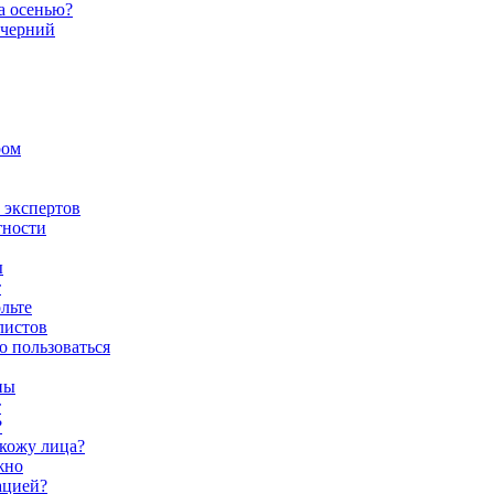
а осенью?
ечерний
ром
е экспертов
тности
ы
т
льте
листов
о пользоваться
пы
т
?
кожу лица?
жно
ацией?