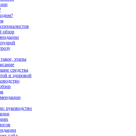
ации
?
ходим?
ом
 специалистов
й обзор
омендации
 пудрой
ерозу
 такое, этапы
писание
чшие средства
той и здоровой
ководство
обзор
ов
комендации
ии: руководство
дации
виях
логов
ендации
ом: гайд