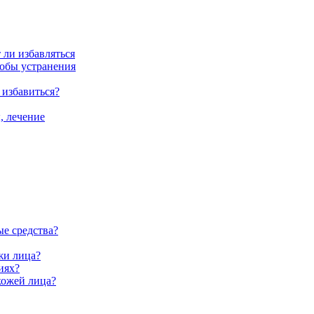
 ли избавляться
собы устранения
 избавиться?
, лечение
ые средства?
жи лица?
иях?
кожей лица?