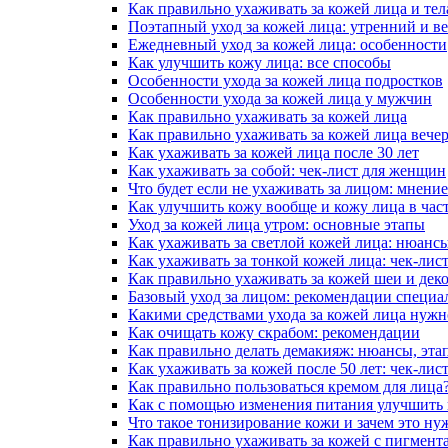
Как правильно ухаживать за кожей лица и тел
Поэтапный уход за кожей лица: утренний и в
Ежедневный уход за кожей лица: особенности
Как улучшить кожу лица: все способы
Особенности ухода за кожей лица подростков
Особенности ухода за кожей лица у мужчин
Как правильно ухаживать за кожей лица
Как правильно ухаживать за кожей лица вече
Как ухаживать за кожей лица после 30 лет
Как ухаживать за собой: чек-лист для женщин
Что будет если не ухаживать за лицом: мнени
Как улучшить кожу вообще и кожу лица в час
Уход за кожей лица утром: основные этапы
Как ухаживать за светлой кожей лица: нюанс
Как ухаживать за тонкой кожей лица: чек-лис
Как правильно ухаживать за кожей шеи и деко
Базовый уход за лицом: рекомендации специа
Какими средствами ухода за кожей лица нужн
Как очищать кожу скрабом: рекомендации
Как правильно делать демакияж: нюансы, эта
Как ухаживать за кожей после 50 лет: чек-лис
Как правильно пользоваться кремом для лица
Как с помощью изменения питания улучшить 
Что такое тонизирование кожи и зачем это ну
Как правильно ухаживать за кожей с пигмент