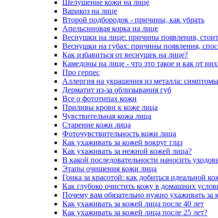
Шелушение кожи на лице
Варикоз на лице
Второй подбородок - причины, как убрать
Апельсиновая корка на лице
Веснушки на лице: причины появления, стоит
Веснушки на губах: причины появления, спо
Как избавиться от веснушек на лице?
Камедоны на лице - что это такое и как от них
Про герпес
Аллергия на украшения из металла: симптомы
Дерматит из-за облизывания губ
Все о фототипах кожи
Приливы крови к коже лица
Чувствительная кожа лица
Старение кожи лица
Фоточувствительность кожи лица
Как ухаживать за кожей вокруг глаз
Как ухаживать за нежной кожей лица?
В какой последовательности наносить уходов
Этапы очищения кожи лица
Гонка за красотой: как добиться идеальной ко
Как глубоко очистить кожу в домашних услов
Почему вам обязательно нужно ухаживать за 
Как ухаживать за кожей лица после 40 лет
Как ухаживать за кожей лица после 25 лет?