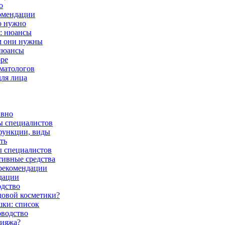
о
комендации
о нужно
у: нюансы
ем они нужны
 нюансы
оре
рматологов
для лица
ивно
ы специалистов
 функции, виды
ть
ы специалистов
тивные средства
 рекомендации
дации
одство
довой косметики?
шки: список
оводство
кияжа?