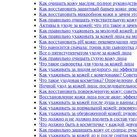
Как очищать кожу маслом: полное руководств
Как восстановить защитный барьер кожи: ре
Как восстановить микробиом кожи и зачем эт
Как правильно очищать чувствительную кож
Активы в уходе за кожей: что это такое и зач
Как правильно ухаживать за молодой кожей:
Как правильно ухаживать за кожей лица на м
Как восстановить pH кожи: рекомендации де
Что наносится сначала: тоник или сыворотка 
Все о пятиступенчатом уходе за кожей лица
Как правильно очищать сухую кожу лица
Что такое сыворотка для ухода за кожей лица
Как ухаживать за лицом недорого, но эффект
Как ухаживать за кожей с комедонами? Совет
Что такое уходовая косметика? Определение,
Ночной уход за кожей лица: последовательнос
Как восстановить поврежденную кожу: совет
Восстановление кожи лица после акне: эффек
Как ухаживать за кожей после душа и ванны:
Как ухаживать за нормальной кожей: рекомен
Как ухаживать за обезвоженной кожей: руков
Что должно и не должно входить в состав ухо
Что должно быть в косметичке у каждой деву
Как правильно защищать кожу от солнца: рук
Как ухаживать за кожей до и после снятия ма