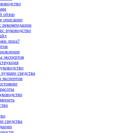
уководство
ами
й обзор
е описание
: рекомендации
х: руководство
айд
ожи лица?
ртов
тановление
ы экспертов
нструкция
руководство
 лучшие средства
ы экспертов
остояние
красоты
руководство
аменить
ство
тво
ие средства
ндации
енности