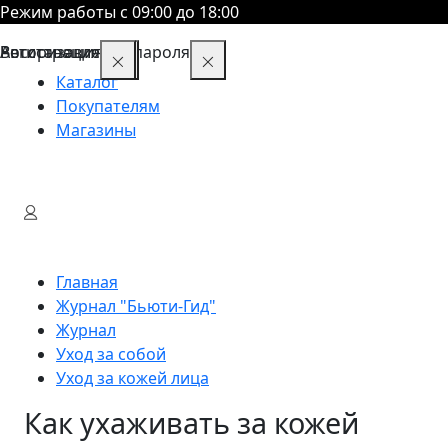
Режим работы с 09:00 до 18:00
Восстановление пароля
Авторизация
Регистрация
Каталог
Покупателям
Магазины
Главная
Журнал "Бьюти-Гид"
Журнал
Уход за собой
Уход за кожей лица
Как ухаживать за кожей