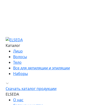
Курс «Повышение квалификации»
Курс «Технолог - преподаватель»
Информация об обучении
Большая Энциклопедия Депиляции
Журнал "Бьюти-Гид"
Сведения об образовательной организации
Контакты
Каталог
Лицо
Волосы
Тело
Все для депиляции и эпиляции
Наборы
Скачать каталог продукции
ELSEDA
О нас