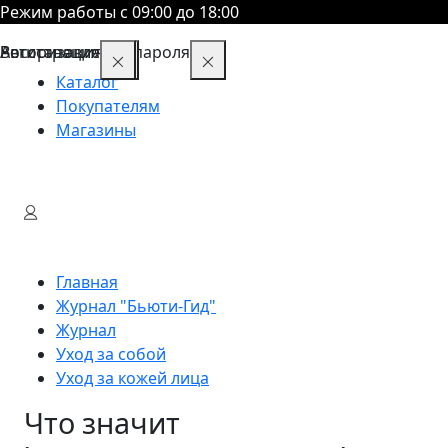
Режим работы с 09:00 до 18:00
Восстановление пароля
Авторизация
Регистрация
Каталог
Покупателям
Магазины
Главная
Журнал "Бьюти-Гид"
Журнал
Уход за собой
Уход за кожей лица
Что значит