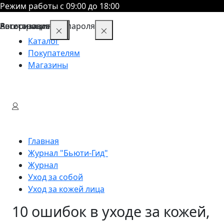
Режим работы с 09:00 до 18:00
Восстановление пароля
Авторизация
Регистрация
Каталог
Покупателям
Магазины
Главная
Журнал "Бьюти-Гид"
Журнал
Уход за собой
Уход за кожей лица
10 ошибок в уходе за кожей,