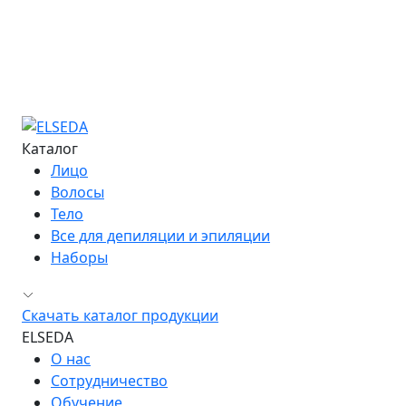
Информация об обучении
Большая Энциклопедия Депиляции
Журнал "Бьюти-Гид"
Сведения об образовательной организации
Контакты
Каталог
Лицо
Волосы
Тело
Все для депиляции и эпиляции
Наборы
Скачать каталог продукции
ELSEDA
О нас
Сотрудничество
Обучение