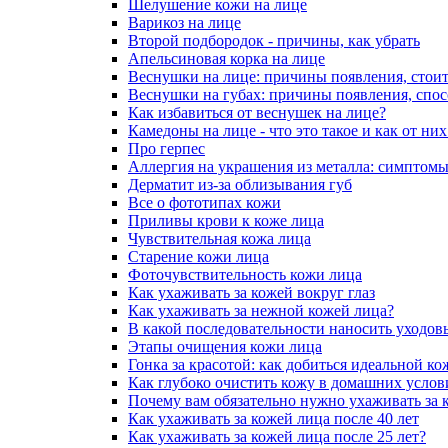
Шелушение кожи на лице
Варикоз на лице
Второй подбородок - причины, как убрать
Апельсиновая корка на лице
Веснушки на лице: причины появления, стоит
Веснушки на губах: причины появления, спо
Как избавиться от веснушек на лице?
Камедоны на лице - что это такое и как от них
Про герпес
Аллергия на украшения из металла: симптомы
Дерматит из-за облизывания губ
Все о фототипах кожи
Приливы крови к коже лица
Чувствительная кожа лица
Старение кожи лица
Фоточувствительность кожи лица
Как ухаживать за кожей вокруг глаз
Как ухаживать за нежной кожей лица?
В какой последовательности наносить уходов
Этапы очищения кожи лица
Гонка за красотой: как добиться идеальной ко
Как глубоко очистить кожу в домашних услов
Почему вам обязательно нужно ухаживать за 
Как ухаживать за кожей лица после 40 лет
Как ухаживать за кожей лица после 25 лет?