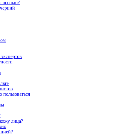
а осенью?
ечерний
ром
е экспертов
тности
ы
т
льте
листов
о пользоваться
пы
т
?
кожу лица?
жно
ацией?