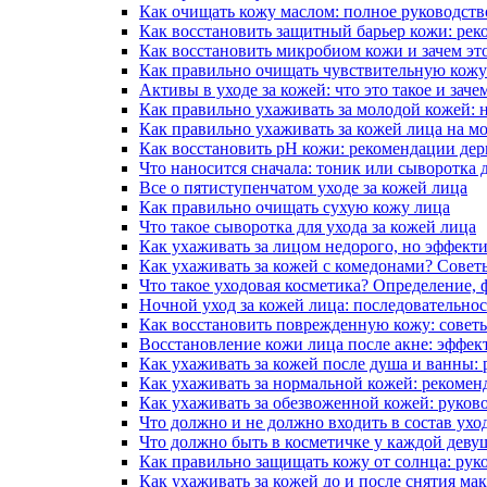
Как очищать кожу маслом: полное руководств
Как восстановить защитный барьер кожи: ре
Как восстановить микробиом кожи и зачем эт
Как правильно очищать чувствительную кож
Активы в уходе за кожей: что это такое и зач
Как правильно ухаживать за молодой кожей:
Как правильно ухаживать за кожей лица на м
Как восстановить pH кожи: рекомендации де
Что наносится сначала: тоник или сыворотка 
Все о пятиступенчатом уходе за кожей лица
Как правильно очищать сухую кожу лица
Что такое сыворотка для ухода за кожей лица
Как ухаживать за лицом недорого, но эффект
Как ухаживать за кожей с комедонами? Совет
Что такое уходовая косметика? Определение,
Ночной уход за кожей лица: последовательнос
Как восстановить поврежденную кожу: совет
Восстановление кожи лица после акне: эффек
Как ухаживать за кожей после душа и ванны:
Как ухаживать за нормальной кожей: рекомен
Как ухаживать за обезвоженной кожей: руков
Что должно и не должно входить в состав ухо
Что должно быть в косметичке у каждой деву
Как правильно защищать кожу от солнца: рук
Как ухаживать за кожей до и после снятия ма