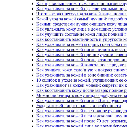
Как правильно снимать макияж: пошаговое р
Как ухаживать за кожей с расширенными пор
Что такое экспресс-уход за кожей лица: полны
Какой уход за кожей самый лучший: подробно
Какими средствами лучше очищать кожу лица
Как увлажнять кожу лица в домашних условия
Как улучшить состояние кожи лица: полный г
Как восстановить эластичность и упругость к
Как ухаживать за кожей ягодиц: советы экспе
Как ухаживать за кожей после пилинга: восс
Как ухаживать за кожей при похудении: совет
Как ухаживать за кожей после ретиноидов: и
Как ухаживать за кожей живота после родов: 
Как очищать кожу, склонную к покраснениям:
Как ухаживать за кожей в зоне бикини: совет
10 ошибок в уходе за кожей, ухудшающих ее с
Как ухаживают за кожей модели: секреты их 
Как восстановить кожу после загара: полное 
Можно ли очищать кожу лица содой, чем ее з
Как ухаживать за кожей после 60 лет: руковод
Уход за кожей лица: нюансы и особенности
Как ухаживать за кожей век: полное руководс
Как ухаживать за кожей шеи и декольте: лучш
Как ухаживать за кожей после 70 лет: рекоме
Как ухаживать за кожей лица во время берем