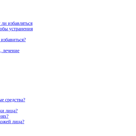
 ли избавляться
собы устранения
 избавиться?
, лечение
ые средства?
жи лица?
иях?
кожей лица?