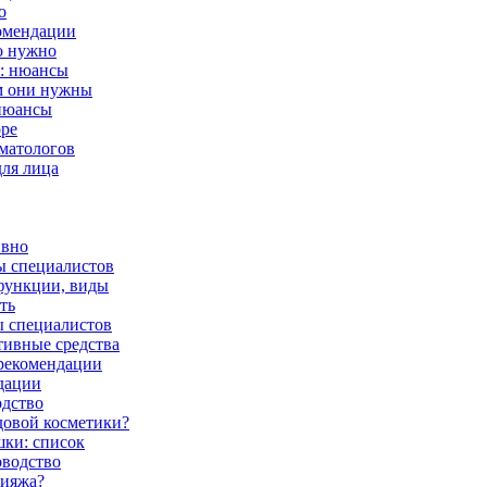
о
комендации
о нужно
у: нюансы
ем они нужны
 нюансы
оре
рматологов
для лица
ивно
ы специалистов
 функции, виды
ть
ы специалистов
тивные средства
 рекомендации
дации
одство
довой косметики?
шки: список
оводство
кияжа?