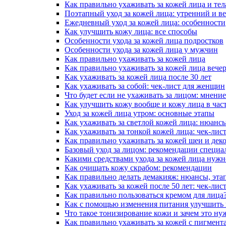
Как правильно ухаживать за кожей лица и тел
Поэтапный уход за кожей лица: утренний и в
Ежедневный уход за кожей лица: особенности
Как улучшить кожу лица: все способы
Особенности ухода за кожей лица подростков
Особенности ухода за кожей лица у мужчин
Как правильно ухаживать за кожей лица
Как правильно ухаживать за кожей лица вече
Как ухаживать за кожей лица после 30 лет
Как ухаживать за собой: чек-лист для женщин
Что будет если не ухаживать за лицом: мнени
Как улучшить кожу вообще и кожу лица в час
Уход за кожей лица утром: основные этапы
Как ухаживать за светлой кожей лица: нюанс
Как ухаживать за тонкой кожей лица: чек-лис
Как правильно ухаживать за кожей шеи и деко
Базовый уход за лицом: рекомендации специа
Какими средствами ухода за кожей лица нужн
Как очищать кожу скрабом: рекомендации
Как правильно делать демакияж: нюансы, эта
Как ухаживать за кожей после 50 лет: чек-лис
Как правильно пользоваться кремом для лица
Как с помощью изменения питания улучшить 
Что такое тонизирование кожи и зачем это ну
Как правильно ухаживать за кожей с пигмент