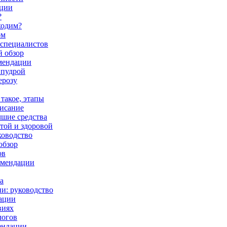
ации
?
ходим?
ом
 специалистов
й обзор
омендации
 пудрой
ерозу
 такое, этапы
писание
чшие средства
той и здоровой
ководство
обзор
ов
комендации
а
ии: руководство
дации
виях
логов
ендации