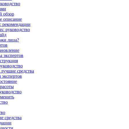
уководство
ами
й обзор
е описание
: рекомендации
х: руководство
айд
ожи лица?
ртов
тановление
ы экспертов
нструкция
руководство
 лучшие средства
ы экспертов
остояние
красоты
руководство
аменить
ство
тво
ие средства
ндации
енности