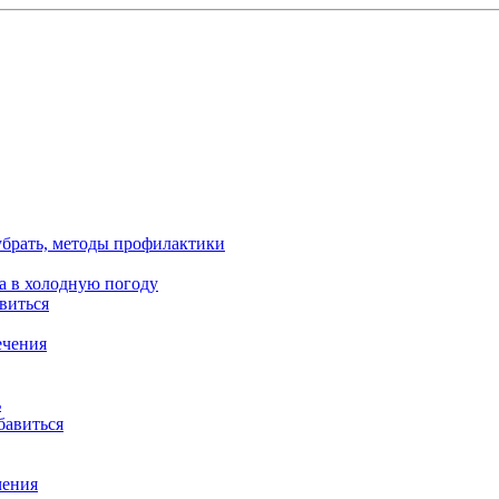
 убрать, методы профилактики
ца в холодную погоду
виться
ечения
ь
бавиться
чения