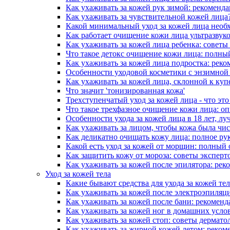
Как ухаживать за кожей рук зимой: рекоменд
Как ухаживать за чувствительной кожей лица
Какой минимальный уход за кожей лица необ
Как работает очищение кожи лица ультразвук
Как ухаживать за кожей лица ребенка: советы
Что такое детокс очищение кожи лица: полны
Как ухаживать за кожей лица подростка: рек
Особенности уходовой косметики с энзимной
Как ухаживать за кожей лица, склонной к куп
Что значит 'тонизированная кожа'
Трехступенчатый уход за кожей лица - что это
Что такое трехфазное очищение кожи лица: о
Особенности ухода за кожей лица в 18 лет, лу
Как ухаживать за лицом, чтобы кожа была чис
Как деликатно очищать кожу лица: полное ру
Какой есть уход за кожей от морщин: полный 
Как защитить кожу от мороза: советы эксперт
Как ухаживать за кожей после эпилятора: ре
Уход за кожей тела
Какие бывают средства для ухода за кожей тел
Как ухаживать за кожей после электроэпиляц
Как ухаживать за кожей после бани: рекомен
Как ухаживать за кожей ног в домашних усло
Как ухаживать за кожей стоп: советы дермато
Как ухаживать за жирной кожей летом: реком