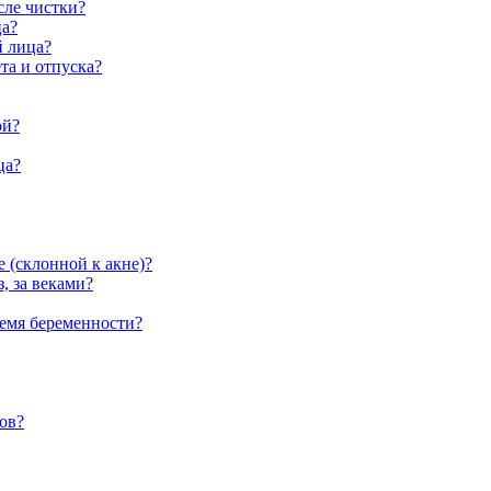
сле чистки?
ца?
й лица?
та и отпуска?
ой?
ца?
е (склонной к акне)?
, за веками?
ремя беременности?
дов?