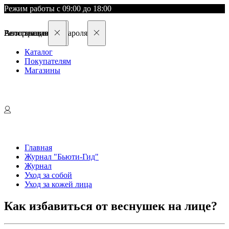
Режим работы с 09:00 до 18:00
Восстановление пароля
Авторизация
Регистрация
Каталог
Покупателям
Магазины
Главная
Журнал "Бьюти-Гид"
Журнал
Уход за собой
Уход за кожей лица
Как избавиться от веснушек на лице?