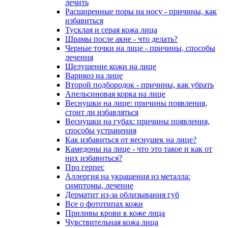
лечить
Расширенные поры на носу - причины, как
избавиться
Тусклая и серая кожа лица
Шрамы после акне - что делать?
Черные точки на лице - причины, способы
лечения
Шелушение кожи на лице
Варикоз на лице
Второй подбородок - причины, как убрать
Апельсиновая корка на лице
Веснушки на лице: причины появления,
стоит ли избавляться
Веснушки на губах: причины появления,
способы устранения
Как избавиться от веснушек на лице?
Камедоны на лице - что это такое и как от
них избавиться?
Про герпес
Аллергия на украшения из металла:
симптомы, лечение
Дерматит из-за облизывания губ
Все о фототипах кожи
Приливы крови к коже лица
Чувствительная кожа лица