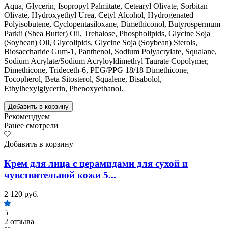
Aqua, Glycerin, Isopropyl Palmitate, Cetearyl Olivate, Sorbitan
Olivate, Hydroxyethyl Urea, Сetyl Аlcohol, Hydrogenated
Polyisobutene, Cyclopentasiloxane, Dimethiconol, Butyrospermum
Parkii (Shea Butter) Oil, Trehalose, Phospholipids, Glycine Soja
(Soybean) Oil, Glycolipids, Glycine Soja (Soybean) Sterols,
Biosaccharide Gum-1, Panthenol, Sodium Polyacrylate, Squalane,
Sodium Acrylate/Sodium Acryloyldimethyl Taurate Copolymer,
Dimethicone, Trideceth-6, PEG/PPG 18/18 Dimethicone,
Tocopherol, Beta Sitosterol, Squalene, Bisabolol,
Ethylhexylglycerin, Phenoxyethanol.
Добавить в корзину
Рекомендуем
Ранее смотрели
Добавить в корзину
Крем для лица с церамидами для сухой и
чувствительной кожи 5...
2 120 руб.
5
2 отзыва