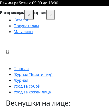
Режим работы с 09:00 до 18:00
Восстановление пароля
Авторизация
Регистрация
Каталог
Покупателям
Магазины
Главная
Журнал "Бьюти-Гид"
Журнал
Уход за собой
Уход за кожей лица
Веснушки на лице: