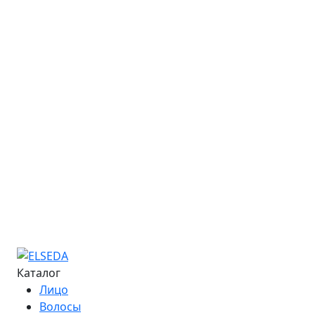
Стать представителем
Закупки
Обучение
Онлайн-курсы
Расписание семинаров
Курс «Мастер депиляции»
Курс «Повышение квалификации»
Курс «Технолог - преподаватель»
Информация об обучении
Большая Энциклопедия Депиляции
Журнал "Бьюти-Гид"
Сведения об образовательной организации
Контакты
Каталог
Лицо
Волосы