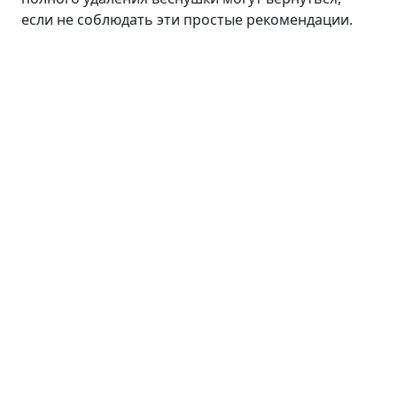
если не соблюдать эти простые рекомендации.
Лицо
Линия ANTI AGE
Средства для умывания
Сыворотки
Кремы
Пилинги
Маски и патчи
Тоники
Средства для губ
Уход для кожи вокруг глаз
Волосы
Тело