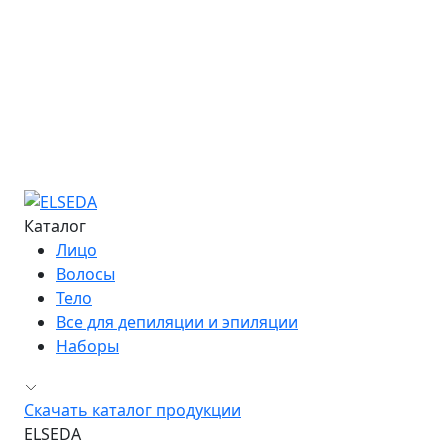
Курс «Мастер депиляции»
Курс «Повышение квалификации»
Курс «Технолог - преподаватель»
Информация об обучении
Большая Энциклопедия Депиляции
Журнал "Бьюти-Гид"
Сведения об образовательной организации
Контакты
Каталог
Лицо
Волосы
Тело
Все для депиляции и эпиляции
Наборы
Скачать каталог продукции
ELSEDA