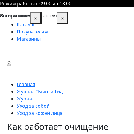
Режим работы с 09:00 до 18:00
Восстановление пароля
Авторизация
Регистрация
Каталог
Покупателям
Магазины
Главная
Журнал "Бьюти-Гид"
Журнал
Уход за собой
Уход за кожей лица
Как работает очищение