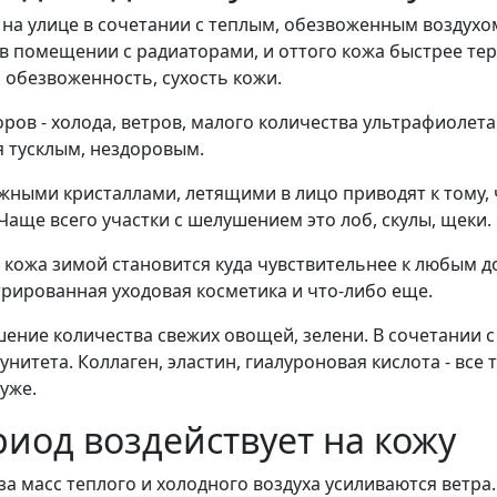
 на улице в сочетании с теплым, обезвоженным воздух
 помещении с радиаторами, и оттого кожа быстрее теря
 обезвоженность, сухость кожи.
ов - холода, ветров, малого количества ультрафиолета 
я тусклым, нездоровым.
жными кристаллами, летящими в лицо приводят к тому, ч
Чаще всего участки с шелушением это лоб, скулы, щеки.
кожа зимой становится куда чувствительнее к любым 
трированная уходовая косметика и что-либо еще.
ение количества свежих овощей, зелени. В сочетании с
итета. Коллаген, эластин, гиалуроновая кислота - все т
уже.
риод воздействует на кожу
-за масс теплого и холодного воздуха усиливаются ветра