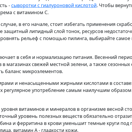
сть -
сыворотки с гиалуроновой кислотой
. Чтобы вернут
рема с витамином С.
 случае, в его начале, стоит избегать применения скраб
ее защитный липидный слой тонок, ресурсов недостаточ
выровнять рельеф с помощью пилинга, выбирайте самое 
ключает в себя и нормализацию питания. Весенний пери
 в магазинах свежей местной зелени, а также сезонных 
ть баланс микроэлементов.
жирами и ненасыщенными жирными кислотами в составе: 
 Их регулярное употребление самым наилучшим образом 
 уровня витаминов и минералов в организме весной сто
аточный уровень полезных веществ обязательно отразит
ина и ферритина в крови уменьшит темные круги под г
лица, витамин А - гладкости кожи.