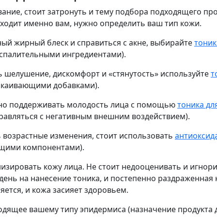
ование, стоит затронуть и тему подбора подходящего пр
дходит именно вам, нужно определить ваш тип кожи.
ный жирный блеск и справиться с акне, выбирайте
тоник
спалительными ингредиентами).
 шелушение, дискомфорт и «стянутость» используйте
т
окаивающими добавками).
но поддерживать молодость лица с помощью
тоника дл
равляться с негативным внешним воздействием).
 возрастные изменения, стоит использовать
антиоксид
щими компонентами).
онизировать кожу лица. Не стоит недооценивать и игнор
 день на нанесение тоника, и постепенно раздраженная 
яется, и кожа засияет здоровьем.
ходящее вашему типу эпидермиса (назначение продукта д