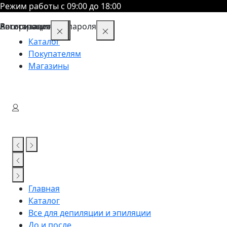
Режим работы с 09:00 до 18:00
Восстановление пароля
Авторизация
Регистрация
Каталог
Покупателям
Магазины
Главная
Каталог
Все для депиляции и эпиляции
До и после