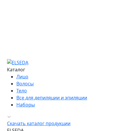
Курс «Мастер депиляции»
Курс «Повышение квалификации»
Курс «Технолог - преподаватель»
Информация об обучении
Большая Энциклопедия Депиляции
Журнал "Бьюти-Гид"
Сведения об образовательной организации
Контакты
Каталог
Лицо
Волосы
Тело
Все для депиляции и эпиляции
Наборы
Скачать каталог продукции
ELSEDA