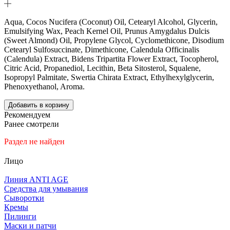
Aqua, Cocos Nucifera (Coconut) Oil, Cetearyl Alcohol, Glycerin,
Emulsifying Wax, Peach Kernel Oil, Prunus Amygdalus Dulcis
(Sweet Almond) Oil, Propylene Glycol, Cyclomethicone, Disodium
Cetearyl Sulfosuccinate, Dimethicone, Calendula Officinalis
(Calendula) Extract, Bidens Tripartita Flower Extract, Tocopherol,
Citric Acid, Propanediol, Lecithin, Beta Sitosterol, Squalene,
Isopropyl Palmitate, Swertia Chirata Extract, Ethylhexylglycerin,
Phenoxyethanol, Aroma.
Добавить в корзину
Рекомендуем
Ранее смотрели
Раздел не найден
Лицо
Линия ANTI AGE
Средства для умывания
Сыворотки
Кремы
Пилинги
Маски и патчи