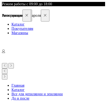
Режим работы с 09:00 до 18:00
Восстановление пароля
Авторизация
Регистрация
Каталог
Покупателям
Магазины
Главная
Каталог
Все для депиляции и эпиляции
До и после