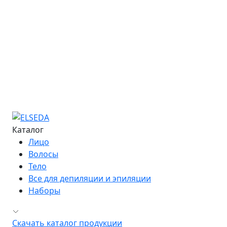
Расписание семинаров
Курс «Мастер депиляции»
Курс «Повышение квалификации»
Курс «Технолог - преподаватель»
Информация об обучении
Большая Энциклопедия Депиляции
Журнал "Бьюти-Гид"
Сведения об образовательной организации
Контакты
Каталог
Лицо
Волосы
Тело
Все для депиляции и эпиляции
Наборы
Скачать каталог продукции