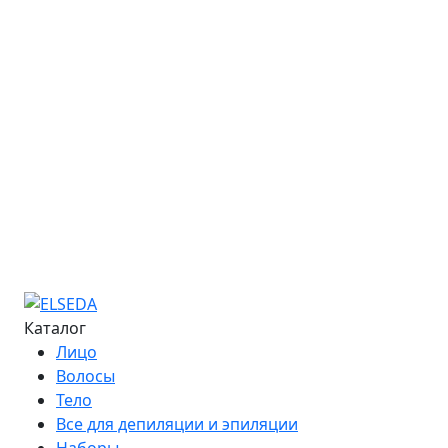
Обучение
Онлайн-курсы
Расписание семинаров
Курс «Мастер депиляции»
Курс «Повышение квалификации»
Курс «Технолог - преподаватель»
Информация об обучении
Большая Энциклопедия Депиляции
Журнал "Бьюти-Гид"
Сведения об образовательной организации
Контакты
Каталог
Лицо
Волосы
Тело
Все для депиляции и эпиляции